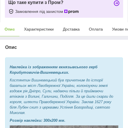
Що таке купити з Пром?
Замовлення під захистом
Опис
Характеристики
Доставка
Оплата
Умови п
Опис
Наклейка із зображенням екнязывського герб
Корибутовичів-Вишневецьких.
Костянтин Вишневецький був причетним до історії
багатьох міст Лівобережної України, колонізуючи землі
вздовж рік Дніпро, Сули, надаючи пільги й приймаючи
втікачів з Волині, Галичини, Поділля. За це йшли скарги до
короля, шляхти Правобережної України. Заклав 1627 року
біля Лубен скит з церквами Успіння Богородиці, святого
Миколая.
Розмір наклейки: 300х200 мм.