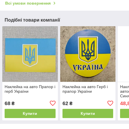
Всі умови повернення
Подібні товари компанії
Наклейка на авто Прапор і
Наклейка на авто Герб і
Накл
герб України
прапор України
авто
Синя
68
62
48,
₴
₴
Купити
Купити