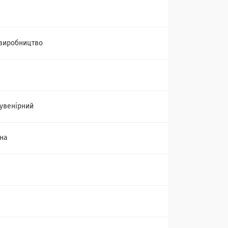
виробництво
сувенірний
на