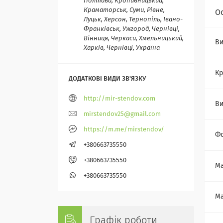
Полтава, Кропивницький,
Краматорськ, Суми, Рівне,
О
Луцьк, Херсон, Тернопіль, Івано-
Франківськ, Ужгород, Чернівці,
Вінниця, Черкаси, Хмельницький,
Ви
Харків, Чернівці, Україна
Кр
http://mir-stendov.com
В
mirstendov25@gmail.com
https://m.me/mirstendov/
Ф
+380663735550
+380663735550
Ма
+380663735550
Ма
Графік роботи