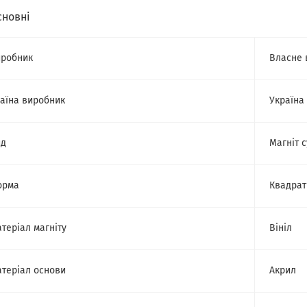
сновні
робник
Власне 
аїна виробник
Україна
ид
Магніт 
орма
Квадрат
теріал магніту
Вініл
теріал основи
Акрил