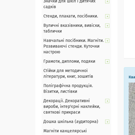
Значки для шкіл і дитячих
садків
Стенди, плакати, посібники.
Вуличні вказівники, вивіски,
таблички
Навчальні посібники. Магніти.
Розвиваючі стенди. Куточки
настрою
Грамоти, дипломи, подяки
Стійки для методичної
літератури, книг, зошитів
Ква
Поліграфічна продукція.
Візитки, листівки
Декорації. Декоративні
вироби, інтер'єрні наклейки,
святкові прикраси
Дошка шкільна (аудиторна)
Магніти канцелярські