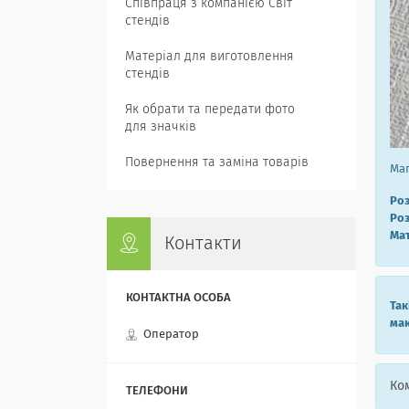
Співпраця з компанією Світ
стендів
Матеріал для виготовлення
стендів
Як обрати та передати фото
для значків
Повернення та заміна товарів
Маг
Роз
Роз
Мат
Контакти
Так
мак
Оператор
Ком