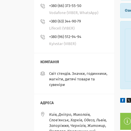
+380 (66) 373-55-50
Озн
Vodafone (VIBER, WhatsApp)
+380 (63) 344-90-79
Lifecell (VIBER)
+380 (96) 512-94-94
Kyivstar (VIBER)
Світ стендів. Значки, годинники,
магніти, дитячі товари та
сувеніри
Київ, Дніпро, Миколаїв,
Слов'янськ, Харків, Одеса, Львів,
Запоріжжя, Чернігів, Житомир,