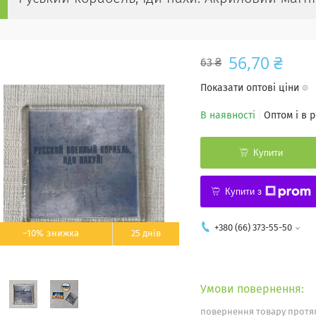
56,70 ₴
63 ₴
Показати оптові ціни
В наявності
Оптом і в 
Купити
Купити з
+380 (66) 373-55-50
–10%
25 днів
повернення товару протяг