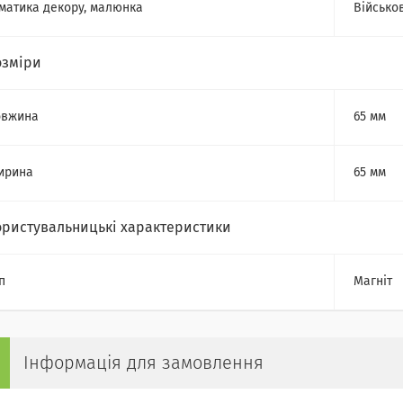
матика декору, малюнка
Військо
озміри
овжина
65 мм
ирина
65 мм
ористувальницькі характеристики
п
Магніт
Інформація для замовлення