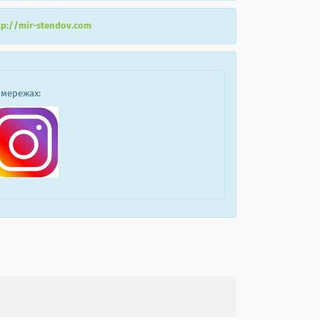
tp://mir-stendov.com
 мережах: