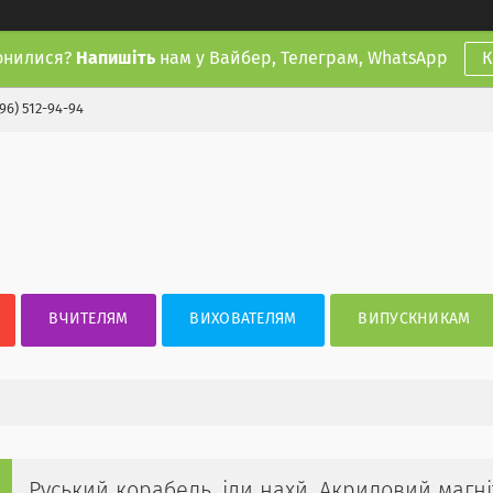
онилися?
Напишіть
нам у Вайбер, Телеграм, WhatsApp
К
(96) 512-94-94
ВЧИТЕЛЯМ
ВИХОВАТЕЛЯМ
ВИПУСКНИКАМ
Руський корабель, іди нахй. Акриловий магні