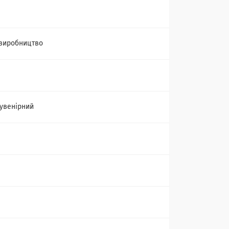
виробництво
сувенірний