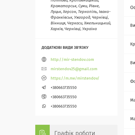
Полтава, Кропивницький,
Краматорськ, Суми, Рівне,
О
Луцьк, Херсон, Тернопіль, Івано-
Франківськ, Ужгород, Чернівці,
Вінниця, Черкаси, Хмельницький,
Ви
Харків, Чернівці, Україна
Кр
http://mir-stendov.com
В
mirstendov25@gmail.com
https://m.me/mirstendov/
Ф
+380663735550
+380663735550
Ма
+380663735550
Ма
Графік роботи