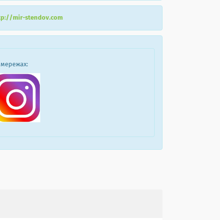
tp://mir-stendov.com
 мережах: