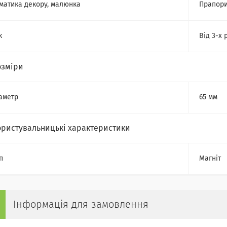
матика декору, малюнка
Прапор
к
Від 3-х 
озміри
аметр
65 мм
ористувальницькі характеристики
п
Магніт
Інформація для замовлення