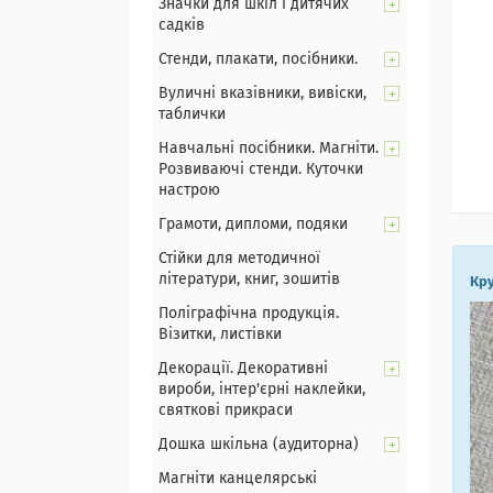
Значки для шкіл і дитячих
садків
Стенди, плакати, посібники.
Вуличні вказівники, вивіски,
таблички
Навчальні посібники. Магніти.
Розвиваючі стенди. Куточки
настрою
Грамоти, дипломи, подяки
Стійки для методичної
літератури, книг, зошитів
Кру
Поліграфічна продукція.
Візитки, листівки
Декорації. Декоративні
вироби, інтер'єрні наклейки,
святкові прикраси
Дошка шкільна (аудиторна)
Магніти канцелярські