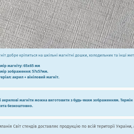
ніт добре кріпиться на шкільні магнітні дошки, холодильник та інші мет
мір магніту: 65х65 мм
мір зображення: 57х57мм.
еріал: акрил + вініловий магніт.
і акрилові магніти можна виготовити з будь-яким зображенням. Термін 
ета безкоштовно.
панія Світ стендів доставляє продукцію по всій території України, 