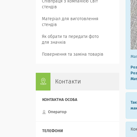
Співпраця з компанією Світ
стендів
Матеріал для виготовлення
стендів
Як обрати та передати фото
для значків
Повернення та заміна товарів
Маг
Роз
Роз
Мат
Контакти
Так
мак
Оператор
Ком