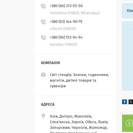
+380 (66) 373-55-50
Озн
Vodafone (VIBER, WhatsApp)
+380 (63) 344-90-79
Lifecell (VIBER)
+380 (96) 512-94-94
Kyivstar (VIBER)
Світ стендів. Значки, годинники,
магніти, дитячі товари та
сувеніри
Київ, Дніпро, Миколаїв,
Слов'янськ, Харків, Одеса, Львів,
Запоріжжя, Чернігів, Житомир,