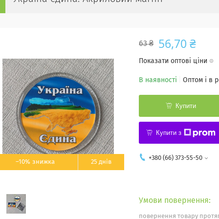
56,70 ₴
63 ₴
Показати оптові ціни
В наявності
Оптом і в 
Купити
Купити з
+380 (66) 373-55-50
–10%
25 днів
повернення товару протяг