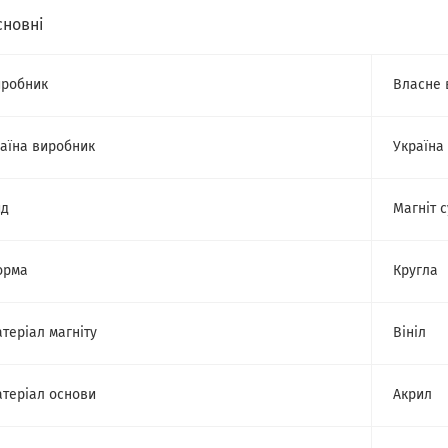
сновні
робник
Власне 
аїна виробник
Україна
ид
Магніт 
орма
Кругла
теріал магніту
Вініл
теріал основи
Акрил