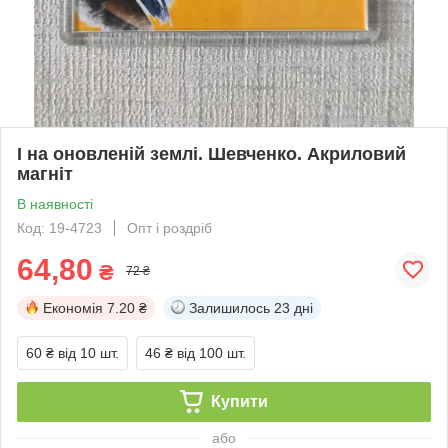
І на оновленій землі. Шевченко. Акриловий
магніт
В наявності
Код: 19-4723
Опт і роздріб
64,80
₴
72 ₴
Економія
7.20 ₴
Залишилось
23 дні
60 ₴
від 10 шт.
46 ₴
від 100 шт.
Купити
або