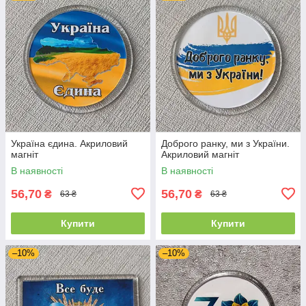
Україна єдина. Акриловий
Доброго ранку, ми з України.
магніт
Акриловий магніт
В наявності
В наявності
56,70
56,70
₴
₴
63 ₴
63 ₴
Купити
Купити
–10%
–10%