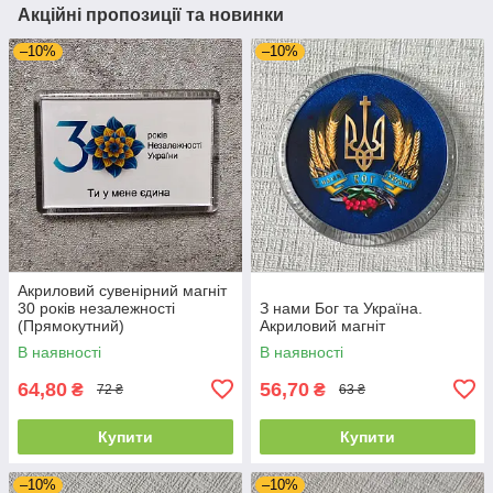
Акційні пропозиції та новинки
–10%
–10%
Акриловий сувенірний магніт
30 років незалежності
З нами Бог та Україна.
(Прямокутний)
Акриловий магніт
В наявності
В наявності
64,80
56,70
₴
₴
72 ₴
63 ₴
Купити
Купити
–10%
–10%