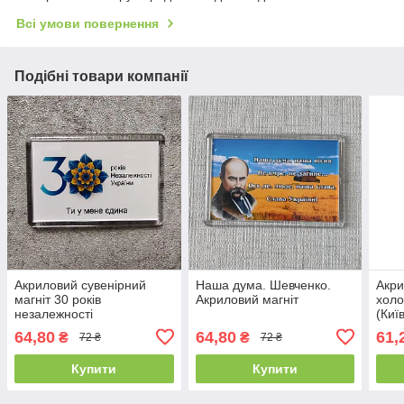
Всі умови повернення
Подібні товари компанії
Акриловий сувенірний
Наша дума. Шевченко.
Акри
магніт 30 років
Акриловий магніт
хол
незалежності
(Киї
(Прямокутний)
64,80
64,80
61,
₴
₴
72 ₴
72 ₴
Купити
Купити