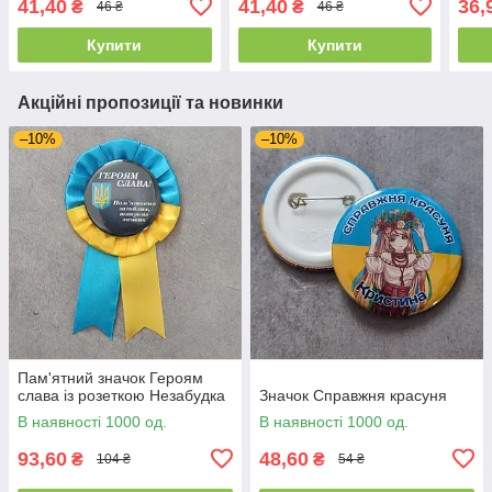
41,40
41,40
36,
₴
₴
46 ₴
46 ₴
Купити
Купити
Акційні пропозиції та новинки
–10%
–10%
Пам'ятний значок Героям
слава із розеткою Незабудка
Значок Справжня красуня
В наявності 1000 од.
В наявності 1000 од.
93,60
48,60
₴
₴
104 ₴
54 ₴