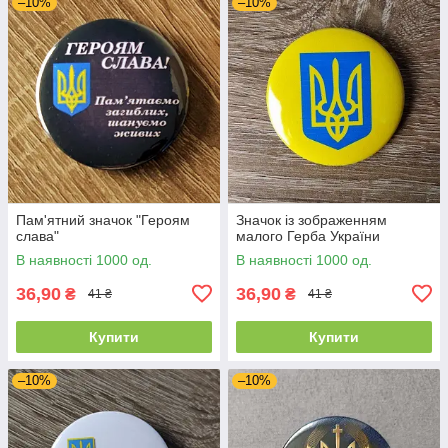
–10%
–10%
Пам'ятний значок "Героям
Значок із зображенням
слава"
малого Герба України
В наявності 1000 од.
В наявності 1000 од.
36,90
36,90
₴
₴
41 ₴
41 ₴
Купити
Купити
–10%
–10%