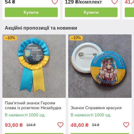
54
129
41,
₴
₴/комплект
Купити
Купити
Акційні пропозиції та новинки
–10%
–10%
Пам'ятний значок Героям
слава із розеткою Незабудка
Значок Справжня красуня
В наявності 1000 од.
В наявності 1000 од.
93,60
48,60
₴
₴
104 ₴
54 ₴