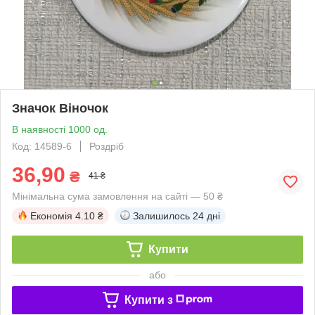
Значок Віночок
В наявності 1000 од.
Код: 14589-6
Роздріб
36,90
₴
41 ₴
Мінімальна сума замовлення на сайті — 50 ₴
Економія
4.10 ₴
Залишилось
24 дні
Купити
або
Купити з