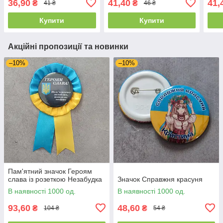
36,90
41,40
41,
₴
₴
41 ₴
46 ₴
Купити
Купити
Акційні пропозиції та новинки
–10%
–10%
Пам'ятний значок Героям
слава із розеткою Незабудка
Значок Справжня красуня
В наявності 1000 од.
В наявності 1000 од.
93,60
48,60
₴
₴
104 ₴
54 ₴