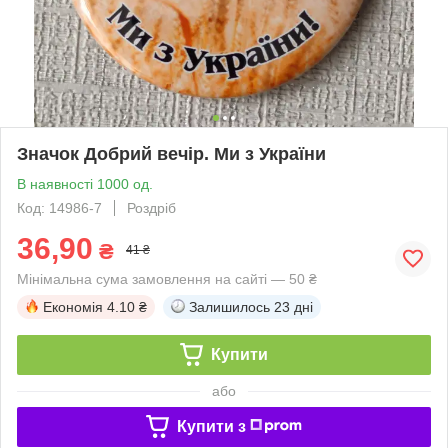
Значок Добрий вечір. Ми з України
В наявності 1000 од.
Код: 14986-7
Роздріб
36,90
₴
41 ₴
Мінімальна сума замовлення на сайті — 50 ₴
Економія
4.10 ₴
Залишилось
23 дні
Купити
або
Купити з