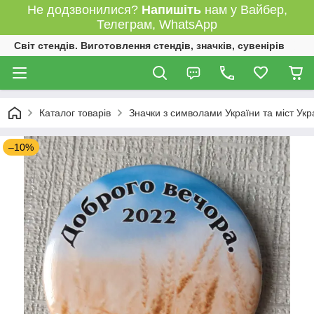
Не додзвонилися?
Напишіть
нам у Вайбер,
Телеграм, WhatsApp
Світ стендів. Виготовлення стендів, значків, сувенірів
Каталог товарів
Значки з символами України та міст Укр
–10%