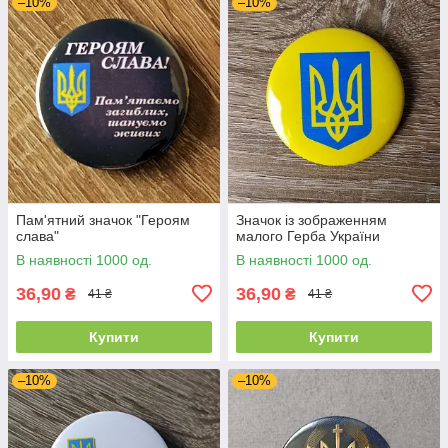
–10%
–10%
Пам'ятний значок "Героям
Значок із зображенням
слава"
малого Герба України
В наявності 1000 од.
В наявності 1000 од.
36,90
36,90
₴
₴
41 ₴
41 ₴
Купити
Купити
–10%
–10%