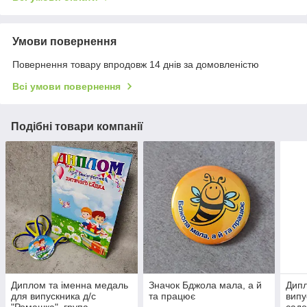
Умови повернення
Повернення товару впродовж 14 днів за домовленістю
Всі умови повернення
Подібні товари компанії
Диплом та іменна медаль
Значок Бджола мала, а й
Дипл
для випускника д/с
та працює
випу
"Ромашка", група
садо