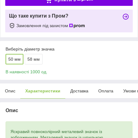
Що таке купити з Пром?
Замовлення під захистом
Виберіть діаметр значка
50 мм
58 мм
В наявності 1000 од.
Опис
Характеристики
Доставка
Оплата
Умови 
Опис
Яскравий повноколірний металевий значок із
зображенням. Металевий значок із шпилькою.