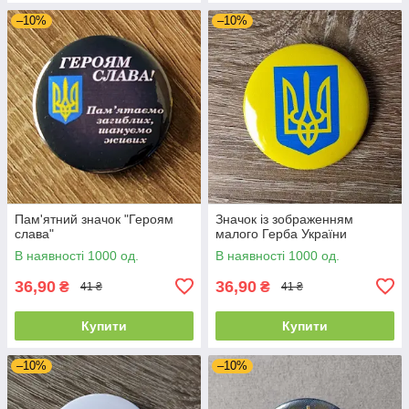
–10%
–10%
Пам'ятний значок "Героям
Значок із зображенням
слава"
малого Герба України
В наявності 1000 од.
В наявності 1000 од.
36,90
36,90
₴
₴
41 ₴
41 ₴
Купити
Купити
–10%
–10%