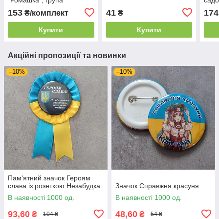
"Чомусики"
153
41
174
₴/комплект
₴
Купити
Купити
Акційні пропозиції та новинки
–10%
–10%
Пам'ятний значок Героям
слава із розеткою Незабудка
Значок Справжня красуня
В наявності 1000 од.
В наявності 1000 од.
93,60
48,60
₴
₴
104 ₴
54 ₴