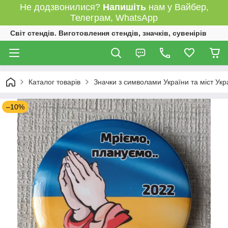
Не додзвонилися?
Напишіть
нам у Вайбер,
Телеграм, WhatsApp
Світ стендів. Виготовлення стендів, значків, сувенірів
Каталог товарів
Значки з символами України та міст Укр
–10%