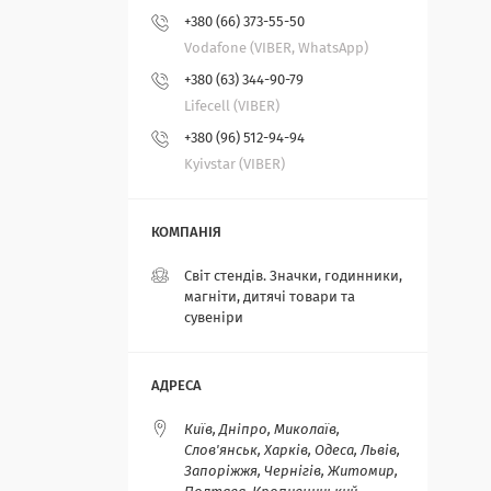
+380 (66) 373-55-50
Vodafone (VIBER, WhatsApp)
+380 (63) 344-90-79
Lifecell (VIBER)
+380 (96) 512-94-94
Kyivstar (VIBER)
Світ стендів. Значки, годинники,
магніти, дитячі товари та
сувеніри
Київ, Дніпро, Миколаїв,
Слов'янськ, Харків, Одеса, Львів,
Запоріжжя, Чернігів, Житомир,