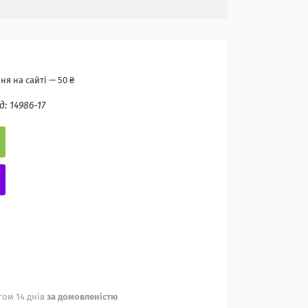
я на сайті — 50 ₴
д:
14986-17
ом 14 днів
за домовленістю