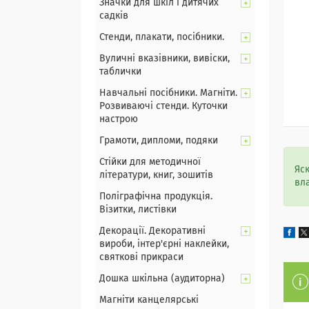
Значки для шкіл і дитячих
садків
Стенди, плакати, посібники.
Вуличні вказівники, вивіски,
таблички
Навчальні посібники. Магніти.
Розвиваючі стенди. Куточки
настрою
Грамоти, дипломи, подяки
Стійки для методичної
Яс
літератури, книг, зошитів
вл
Поліграфічна продукція.
Візитки, листівки
Декорації. Декоративні
вироби, інтер'єрні наклейки,
святкові прикраси
Дошка шкільна (аудиторна)
Магніти канцелярські