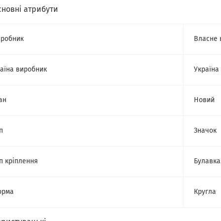
сновні атрибути
робник
Власне 
аїна виробник
Україна
ан
Новий
п
Значок
п кріплення
Булавка
орма
Кругла