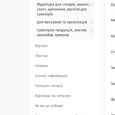
Фурнітура для стендів, кишені,
О
скотч, кріплення, магніти для
сувенірів
Ви
Для магазинів та організацій
Сувенірна продукція, значки,
наклейки, приколи
Кр
Відгуки
Ст
Про нас
Новини
Ти
Цікава інформація
Ти
Галерея стендів
Відповіді на питання
Ф
Як ми це робимо