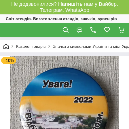
Не додзвонилися?
Напишіть
нам у Вайбер,
Телеграм, WhatsApp
Світ стендів. Виготовлення стендів, значків, сувенірів
Каталог товарів
Значки з символами України та міст Укр
–10%