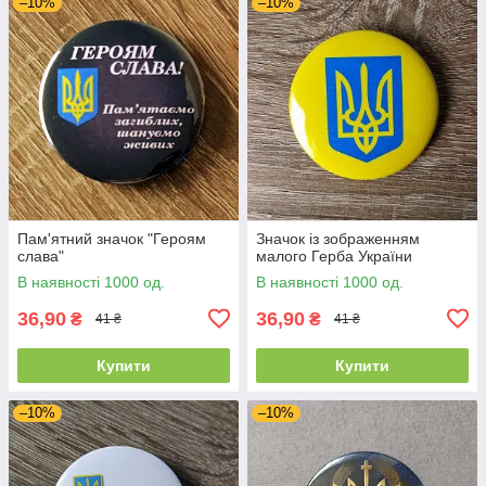
–10%
–10%
Пам'ятний значок "Героям
Значок із зображенням
слава"
малого Герба України
В наявності 1000 од.
В наявності 1000 од.
36,90
36,90
₴
₴
41 ₴
41 ₴
Купити
Купити
–10%
–10%