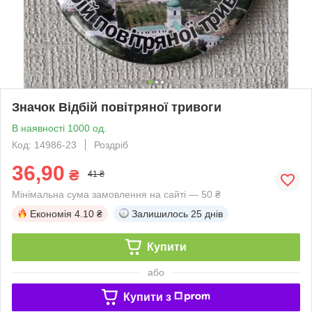
Значок Відбій повітряної тривоги
В наявності 1000 од.
Код: 14986-23
Роздріб
36,90
₴
41 ₴
Мінімальна сума замовлення на сайті — 50 ₴
Економія
4.10 ₴
Залишилось
25 днів
Купити
або
Купити з