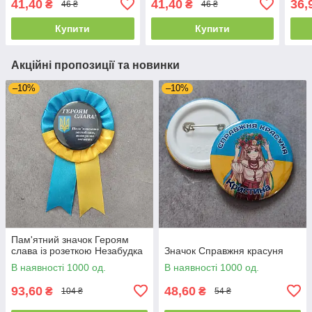
41,40
41,40
36,
₴
₴
46 ₴
46 ₴
Купити
Купити
Акційні пропозиції та новинки
–10%
–10%
Пам'ятний значок Героям
слава із розеткою Незабудка
Значок Справжня красуня
В наявності 1000 од.
В наявності 1000 од.
93,60
48,60
₴
₴
104 ₴
54 ₴