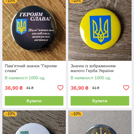
–10%
–10%
Пам'ятний значок "Героям
Значок із зображенням
слава"
малого Герба України
В наявності 1000 од.
В наявності 1000 од.
36,90
36,90
₴
₴
41 ₴
41 ₴
Купити
Купити
–10%
–10%