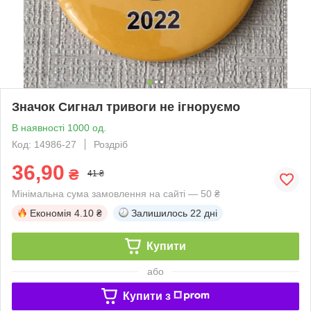
Значок Сигнал тривоги не ігноруємо
В наявності 1000 од.
Код: 14986-27
Роздріб
36,90
₴
41 ₴
Мінімальна сума замовлення на сайті — 50 ₴
Економія
4.10 ₴
Залишилось
22 дні
Купити
або
Купити з