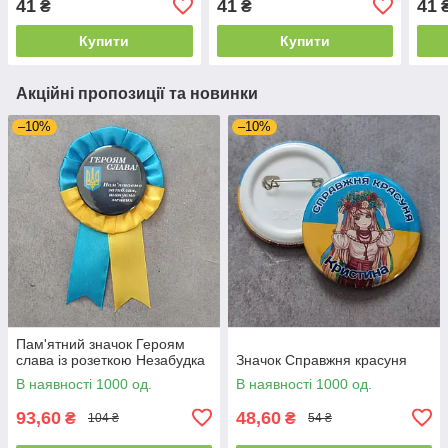
41
41
41
₴
₴
Купити
Купити
Акційні пропозиції та новинки
–10%
–10%
Пам'ятний значок Героям
слава із розеткою Незабудка
Значок Справжня красуня
В наявності 1000 од.
В наявності 1000 од.
93,60
48,60
₴
₴
104 ₴
54 ₴