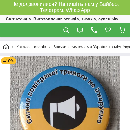
Не додзвонилися?
Напишіть
нам у Вайбер,
Телеграм, WhatsApp
Світ стендів. Виготовлення стендів, значків, сувенірів
Каталог товарів
Значки з символами України та міст Укр
–10%