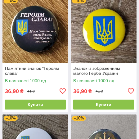
–10%
–10%
Пам'ятний значок "Героям
Значок із зображенням
слава"
малого Герба України
В наявності 1000 од.
В наявності 1000 од.
36,90
36,90
₴
₴
41 ₴
41 ₴
Купити
Купити
–10%
–10%