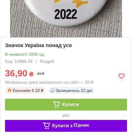
Значок Україна понад усе
В наявності 1000 од.
Код: 14986-29
Роздріб
36,90
₴
41 ₴
Мінімальна сума замовлення на сайті — 50 ₴
Економія
4.10 ₴
Залишилось
22 дні
Купити
або
Купити з