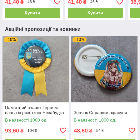
41,40
41,40
36,
₴
₴
46 ₴
46 ₴
Купити
Купити
Акційні пропозиції та новинки
–10%
–10%
Пам'ятний значок Героям
слава із розеткою Незабудка
Значок Справжня красуня
В наявності 1000 од.
В наявності 1000 од.
93,60
48,60
₴
₴
104 ₴
54 ₴