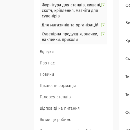
Фурнітура для стендів, кишені,
О
скотч, кріплення, магніти для
сувенірів
Ви
Для магазинів та організацій
Сувенірна продукція, значки,
наклейки, приколи
Кр
Відгуки
Ст
Про нас
Новини
Ти
Цікава інформація
Ти
Галерея стендів
Відповіді на питання
Ф
Як ми це робимо