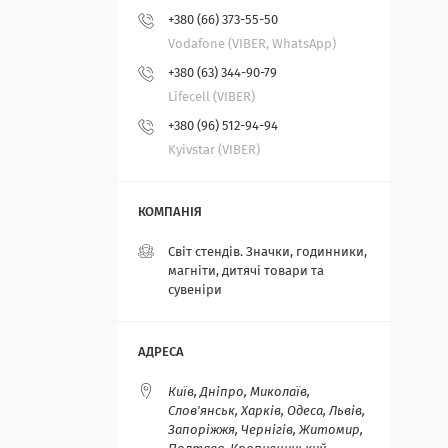
+380 (66) 373-55-50
Vodafone (VIBER, WhatsApp)
+380 (63) 344-90-79
Lifecell (VIBER)
+380 (96) 512-94-94
Kyivstar (VIBER)
Світ стендів. Значки, годинники,
магніти, дитячі товари та
сувеніри
Київ, Дніпро, Миколаїв,
Слов'янськ, Харків, Одеса, Львів,
Запоріжжя, Чернігів, Житомир,