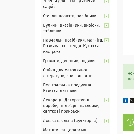
Значки для шкіл і дитячих
садків
Стенди, плакати, посібники.
Вуличні вказівники, вивіски,
таблички
Навчальні посібники. Магніти.
Розвиваючі стенди. Куточки
настрою
Грамоти, дипломи, подяки
Стійки для методичної
Яс
літератури, книг, зошитів
вл
Поліграфічна продукція.
Візитки, листівки
Декорації. Декоративні
вироби, інтер'єрні наклейки,
святкові прикраси
Дошка шкільна (аудиторна)
Магніти канцелярські