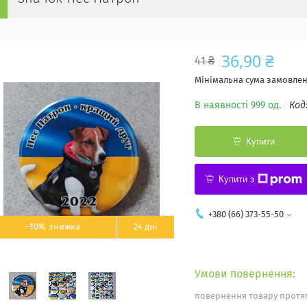
36,90 ₴
41 ₴
Мінімальна сума замовленн
В наявності 999 од.
Код
Купити
Купити з
+380 (66) 373-55-50
–10%
24 дні
повернення товару протяг