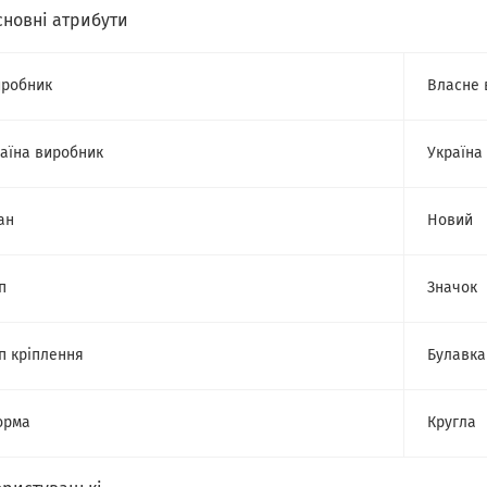
сновні атрибути
робник
Власне 
аїна виробник
Україна
ан
Новий
п
Значок
п кріплення
Булавка
орма
Кругла