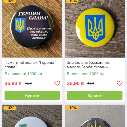
–10%
–10%
Пам'ятний значок "Героям
Значок із зображенням
слава"
малого Герба України
В наявності 1000 од.
В наявності 1000 од.
36,90
36,90
₴
₴
41 ₴
41 ₴
Купити
Купити
–10%
–10%