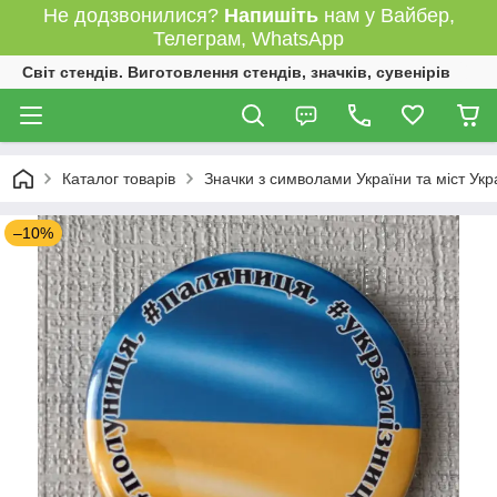
Не додзвонилися?
Напишіть
нам у Вайбер,
Телеграм, WhatsApp
Світ стендів. Виготовлення стендів, значків, сувенірів
Каталог товарів
Значки з символами України та міст Укр
–10%