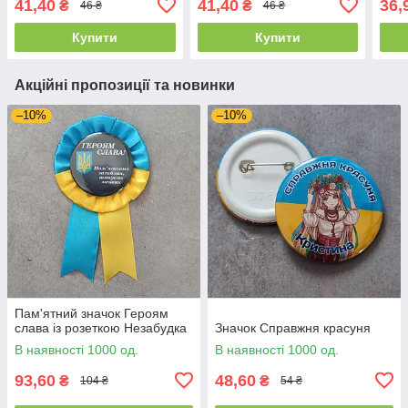
41,40
41,40
36,
₴
₴
46 ₴
46 ₴
Купити
Купити
Акційні пропозиції та новинки
–10%
–10%
Пам'ятний значок Героям
слава із розеткою Незабудка
Значок Справжня красуня
В наявності 1000 од.
В наявності 1000 од.
93,60
48,60
₴
₴
104 ₴
54 ₴