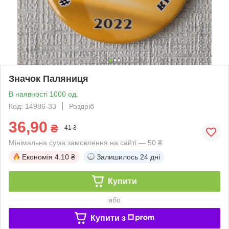
Значок Паляниця
В наявності 1000 од.
Код: 14986-33
Роздріб
36,90
₴
41 ₴
Мінімальна сума замовлення на сайті — 50 ₴
Економія
4.10 ₴
Залишилось
24 дні
Купити
або
Купити з