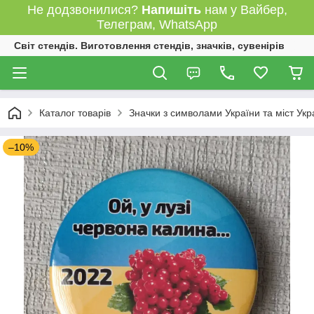
Не додзвонилися?
Напишіть
нам у Вайбер,
Телеграм, WhatsApp
Світ стендів. Виготовлення стендів, значків, сувенірів
Каталог товарів
Значки з символами України та міст Укр
–10%