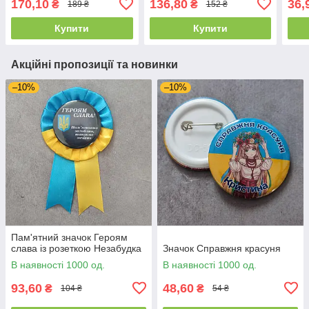
170,10
136,80
36,
₴
₴
189 ₴
152 ₴
Купити
Купити
Акційні пропозиції та новинки
–10%
–10%
Пам'ятний значок Героям
слава із розеткою Незабудка
Значок Справжня красуня
В наявності 1000 од.
В наявності 1000 од.
93,60
48,60
₴
₴
104 ₴
54 ₴