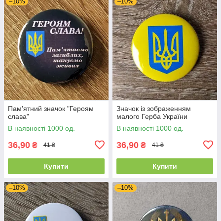
–10%
–10%
Пам'ятний значок "Героям
Значок із зображенням
слава"
малого Герба України
В наявності 1000 од.
В наявності 1000 од.
36,90
36,90
₴
₴
41 ₴
41 ₴
Купити
Купити
–10%
–10%