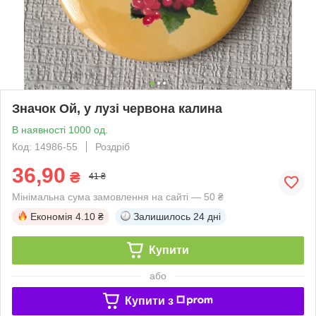
Значок Ой, у лузі червона калина
В наявності 1000 од.
Код: 14986-55
Роздріб
36,90
₴
41 ₴
Мінімальна сума замовлення на сайті — 50 ₴
Економія
4.10 ₴
Залишилось
24 дні
Купити
або
Купити з