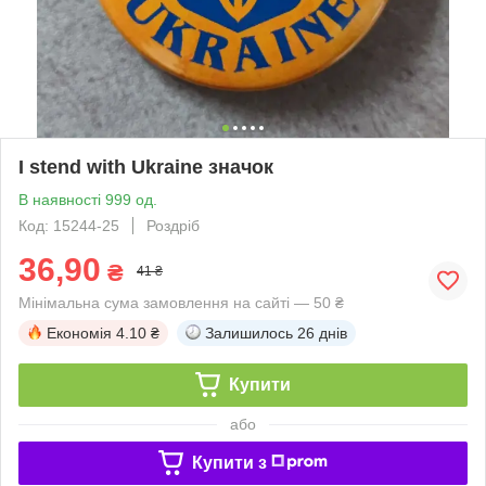
I stend with Ukraine значок
В наявності 999 од.
Код: 15244-25
Роздріб
36,90
₴
41 ₴
Мінімальна сума замовлення на сайті — 50 ₴
Економія
4.10 ₴
Залишилось
26 днів
Купити
або
Купити з