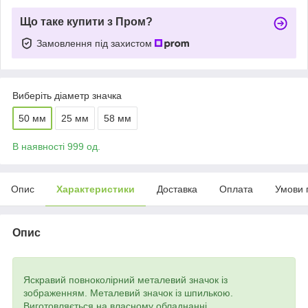
Що таке купити з Пром?
Замовлення під захистом
Виберіть діаметр значка
50 мм
25 мм
58 мм
В наявності 999 од.
Опис
Характеристики
Доставка
Оплата
Умови 
Опис
Яскравий повноколірний металевий значок із
зображенням. Металевий значок із шпилькою.
Виготовляється на власному обладнанні.