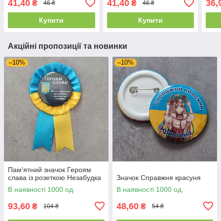
41,40
41,40
36,
₴
₴
46 ₴
46 ₴
Купити
Купити
Акційні пропозиції та новинки
–10%
–10%
Пам'ятний значок Героям
слава із розеткою Незабудка
Значок Справжня красуня
В наявності 1000 од.
В наявності 1000 од.
93,60
48,60
₴
₴
104 ₴
54 ₴