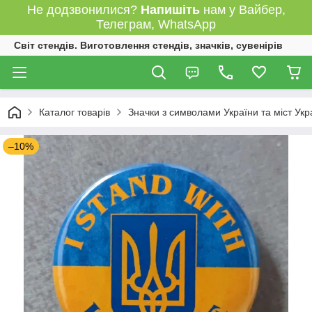
Не додзвонилися?
Напишіть
нам у Вайбер,
Телеграм, WhatsApp
Світ стендів. Виготовлення стендів, значків, сувенірів
Каталог товарів
Значки з символами України та міст Укр
–10%