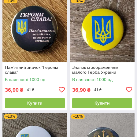
–10%
–10%
Пам'ятний значок "Героям
Значок із зображенням
слава"
малого Герба України
В наявності 1000 од.
В наявності 1000 од.
36,90
36,90
₴
₴
41 ₴
41 ₴
Купити
Купити
–10%
–10%