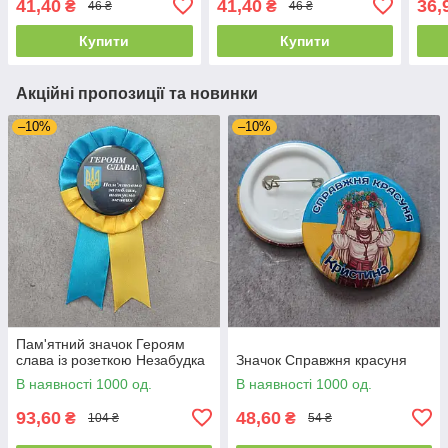
41,40
41,40
36,
₴
₴
46 ₴
46 ₴
Купити
Купити
Акційні пропозиції та новинки
–10%
–10%
Пам'ятний значок Героям
слава із розеткою Незабудка
Значок Справжня красуня
В наявності 1000 од.
В наявності 1000 од.
93,60
48,60
₴
₴
104 ₴
54 ₴