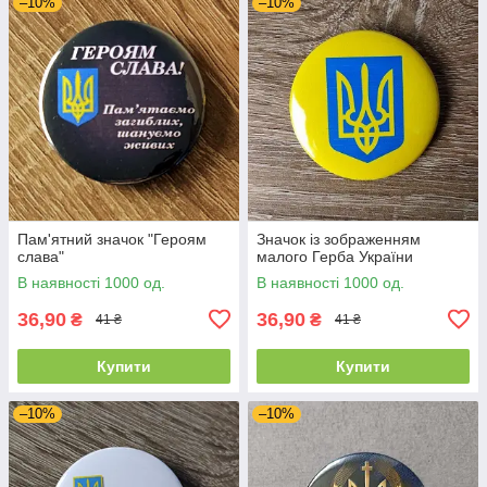
–10%
–10%
Пам'ятний значок "Героям
Значок із зображенням
слава"
малого Герба України
В наявності 1000 од.
В наявності 1000 од.
36,90
36,90
₴
₴
41 ₴
41 ₴
Купити
Купити
–10%
–10%