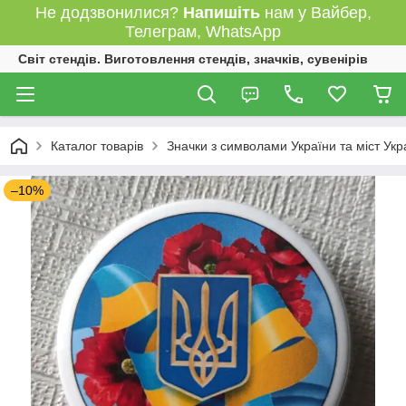
Не додзвонилися?
Напишіть
нам у Вайбер,
Телеграм, WhatsApp
Світ стендів. Виготовлення стендів, значків, сувенірів
Каталог товарів
Значки з символами України та міст Укр
–10%