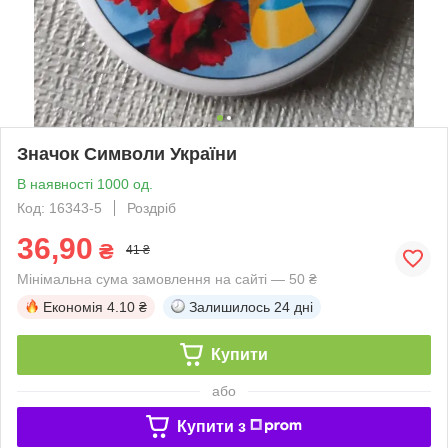
Значок Символи України
В наявності 1000 од.
Код: 16343-5
Роздріб
36,90
₴
41 ₴
Мінімальна сума замовлення на сайті — 50 ₴
Економія
4.10 ₴
Залишилось
24 дні
Купити
або
Купити з