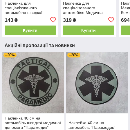
Наклейка для
Наклейка для
Накл
спеціалізованого
спеціалізованого
Меди
автомобіля швидкої
автомобіля Медична
Ком
допомоги
допомога. 103
143
319
694
₴
₴
Купити
Купити
Акційні пропозиції та новинки
–20%
–20%
Наклейка 40 см на
автомобіль швидкої медичної
Наклейка 40 см на
допомоги "Парамедик"
автомобіль "Парамедик"