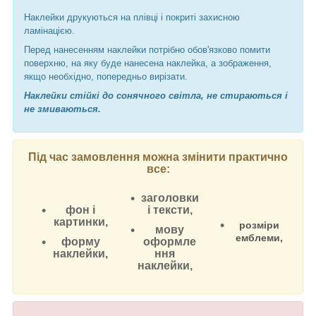
Наклейки друкуються на плівці і покриті захисною
ламінацією.
Перед нанесенням наклейки потрібно обов'язково помити
поверхню, на яку буде нанесена наклейка, а зображення,
якщо необхідно, попередньо вирізати.
Наклейки стійкі до сонячного світла, не стираються і
не змиваються.
Під час замовлення можна змінити практично
все:
заголовки
фон і
і тексти,
картинки,
розміри
мову
емблеми,
форму
оформле
наклейки,
ння
наклейки,