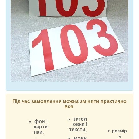
Під час замовлення можна змінити практично
все:
загол
фон і
овки і
карти
тексти,
розмір
нки,
и
мову