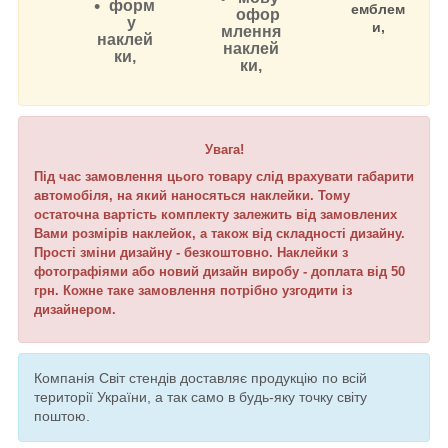
форм
емблем
офор
у
и,
млення
наклей
наклей
ки,
ки,
Увага!
Під час замовлення цього товару слід врахувати габарити
автомобіля, на який наносяться наклейки. Тому
остаточна вартість комплекту залежить від замовлених
Вами розмірів наклейок, а також від складності дизайну.
Прості зміни дизайну - безкоштовно. Наклейки з
фотографіями або новий дизайн виробу - доплата від 50
грн. Кожне таке замовлення потрібно узгодити із
дизайнером.
Компанія Світ стендів доставляє продукцію по всій
території України, а так само в будь-яку точку світу
поштою.