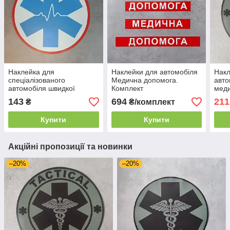
Наклейка для
Наклейки для автомобіля
Накл
спеціалізованого
Медична допомога.
авто
автомобіля швидкої
Комплект
меди
допомоги
"Пар
143
694
211
₴
₴/комплект
Купити
Купити
Акційні пропозиції та новинки
–20%
–20%