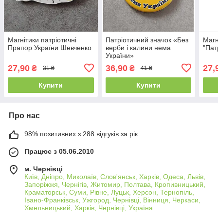
Магнітики патріотичні
Патріотичний значок «Без
Магн
Прапор України Шевченко
верби і калини нема
"Пат
України»
27,90
36,90
27,
₴
₴
31 ₴
41 ₴
Купити
Купити
Про нас
98% позитивних з 288 відгуків за рік
Працює з 05.06.2010
м. Чернівці
Київ, Дніпро, Миколаїв, Слов'янськ, Харків, Одеса, Львів,
Запоріжжя, Чернігів, Житомир, Полтава, Кропивницький,
Краматорськ, Суми, Рівне, Луцьк, Херсон, Тернопіль,
Івано-Франківськ, Ужгород, Чернівці, Вінниця, Черкаси,
Хмельницький, Харків, Чернівці, Україна