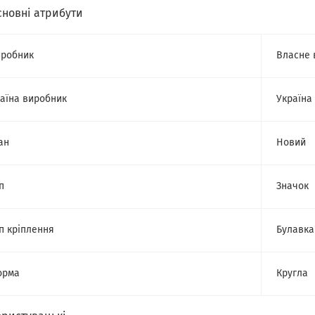
сновні атрибути
робник
Власне 
аїна виробник
Україна
ан
Новий
п
Значок
п кріплення
Булавка
орма
Кругла