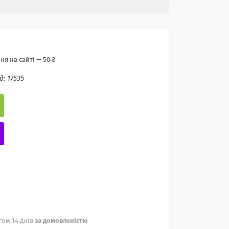
я на сайті — 50 ₴
д:
17535
ом 14 днів
за домовленістю