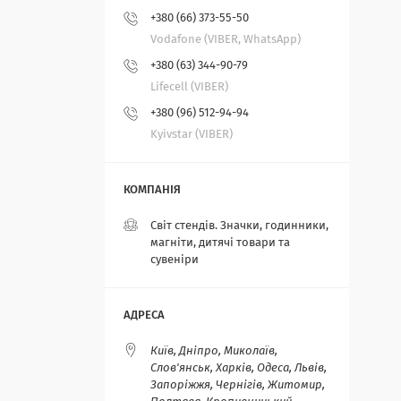
+380 (66) 373-55-50
Vodafone (VIBER, WhatsApp)
+380 (63) 344-90-79
Lifecell (VIBER)
+380 (96) 512-94-94
Kyivstar (VIBER)
Світ стендів. Значки, годинники,
магніти, дитячі товари та
сувеніри
Київ, Дніпро, Миколаїв,
Слов'янськ, Харків, Одеса, Львів,
Запоріжжя, Чернігів, Житомир,