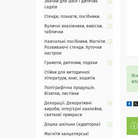
Значки для шкіл і дитячих
садків
Стенди, плакати, посібники.
Вуличні вказівники, вивіски,
таблички
Навчальні посібники. Магніти.
Розвиваючі стенди. Куточки
настрою
Грамоти, дипломи, подяки
Стійки для методичної
Яс
літератури, книг, зошитів
вл
Поліграфічна продукція.
Візитки, листівки
Декорації. Декоративні
вироби, інтер'єрні наклейки,
святкові прикраси
Дошка шкільна (аудиторна)
Магніти канцелярські