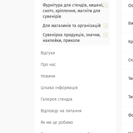
Фурнітура для стендів, кишені,
О
скотч, кріплення, магніти для
сувенірів
Ви
Для магазинів та організацій
Сувенірна продукція, значки,
наклейки, приколи
Кр
Відгуки
Ст
Про нас
Новини
Ти
Цікава інформація
Ти
Галерея стендів
Відповіді на питання
Ф
Як ми це робимо