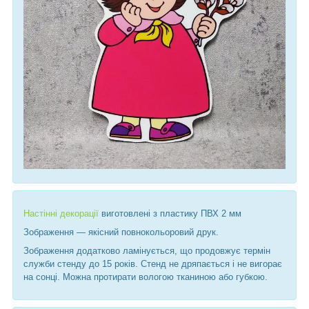
Настінні декорації
виготовлені з пластику ПВХ 2 мм
Зображення ― якісний повнокольоровий друк.
Зображення додатково ламінується, що продовжує термін
служби стенду до 15 років. Стенд не дряпається і не вигорає
на сонці. Можна протирати вологою тканиною або губкою.