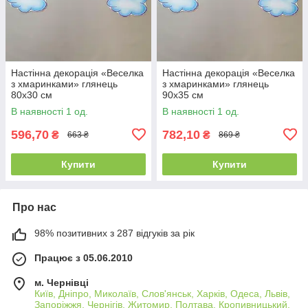
Настінна декорація «Веселка
Настінна декорація «Веселка
з хмаринками» глянець
з хмаринками» глянець
80х30 см
90х35 см
В наявності 1 од.
В наявності 1 од.
596,70
782,10
₴
₴
663 ₴
869 ₴
Купити
Купити
Про нас
98% позитивних з 287 відгуків за рік
Працює з 05.06.2010
м. Чернівці
Київ, Дніпро, Миколаїв, Слов'янськ, Харків, Одеса, Львів,
Запоріжжя, Чернігів, Житомир, Полтава, Кропивницький,