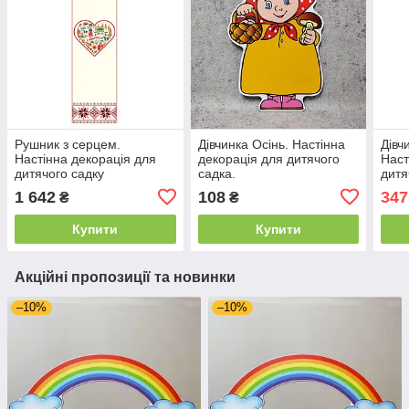
Рушник з серцем.
Дівчинка Осінь. Настінна
Дівч
Настінна декорація для
декорація для дитячого
Наст
дитячого садку
садка.
дитя
1 642
108
347
₴
₴
Купити
Купити
Акційні пропозиції та новинки
–10%
–10%