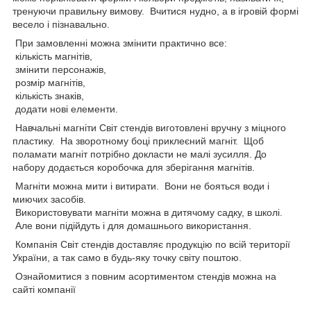
тренуючи правильну вимову. Вчитися нудно, а в ігровій формі
весело і пізнавально.
При замовленні можна змінити практично все:
кількість магнітів,
змінити персонажів,
розмір магнітів,
кількість знаків,
додати нові елементи.
Навчальні магніти Світ стендів виготовлені вручну з міцного
пластику. На зворотному боці приклеєний магніт. Щоб
поламати магніт потрібно докласти не малі зусилля. До
набору додається коробочка для зберігання магнітів.
Магніти можна мити і витирати. Вони не бояться води і
миючих засобів.
Використовувати магніти можна в дитячому садку, в школі.
Але вони підійдуть і для домашнього використання.
Компанія Світ стендів доставляє продукцію по всій території
України, а так само в будь-яку точку світу поштою.
Ознайомитися з повним асортиментом стендів можна на
сайті компанії