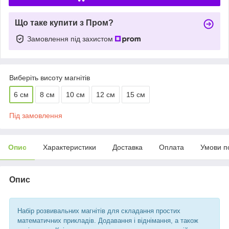
Що таке купити з Пром?
Замовлення під захистом
Виберіть висоту магнітів
6 см
8 см
10 см
12 см
15 см
Під замовлення
Опис
Характеристики
Доставка
Оплата
Умови п
Опис
Набір розвивальних магнітів для складання простих
математичних прикладів. Додавання і віднімання, а також