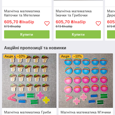
Магнітна математика
Магнітна математика
Магн
Квіточки та Метелики
Їжачки та Грибочки
Дере
605,70
605,70
605
₴/набір
₴/набір
673 ₴/набір
673 ₴/набір
673 ₴
Купити
Купити
Акційні пропозиції та новинки
Акція
–10%
Акція
–10%
Магнітна математика Гриби
Магнітна математика М'ячики