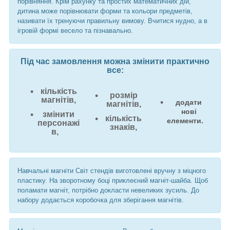
порівняння. Крім рахунку та простих математичних дій,
дитина може порівнювати форми та кольори предметів,
називати їх тренуючи правильну вимову. Вчитися нудно, а в
ігровій формі весело та пізнавально.
Під час замовлення можна змінити практично
все:
кількість
розмір
магнітів,
додати
магнітів,
нові
змінити
кількість
елементи.
персонажі
знаків,
в,
Навчальні магніти Світ стендів виготовлені вручну з міцного
пластику. На зворотному боці приклеєний магніт-шайба. Щоб
поламати магніт, потрібно докласти невеликих зусиль. До
набору додається коробочка для зберігання магнітів.