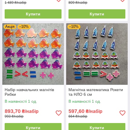
1 489 ₴/набір
809 ₴/набір
Купити
Купити
Акція
–10%
–10%
Набір навчальних магнітів
Магнітна математика Рокети
Рибки
та НЛО 6 см
В наявності 1 од.
В наявності 1 од.
893,70
597,60
₴/набір
₴/набір
993 ₴/набір
664 ₴/набір
Купити
Купити