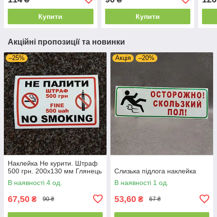
Купити
Купити
Акційні пропозиції та новинки
–25%
Акція
–20%
Наклейка Не курити. Штраф
500 грн. 200х130 мм Глянець
Слизька підлога наклейка
В наявності 4 од.
В наявності 1 од.
67,50
53,60
₴
₴
90 ₴
67 ₴