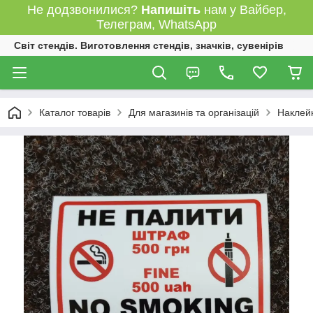
Не додзвонилися?
Напишіть
нам у Вайбер,
Телеграм, WhatsApp
Світ стендів. Виготовлення стендів, значків, сувенірів
Каталог товарів
Для магазинів та організацій
Наклейк