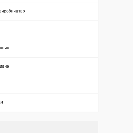
виробництво
жник
ивна
мм