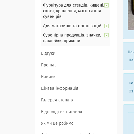
Фурнітура для стендів, кишені,
скотч, кріплення, магніти для
сувенірів
Для магазинів та організацій
Сувенірна продукція, значки,
наклейки, приколи
Нак
Відгуки
Нак
Про нас
Новини
Ком
Цікава інформація
Озн
Галерея стендів
Відповіді на питання
Як ми це робимо