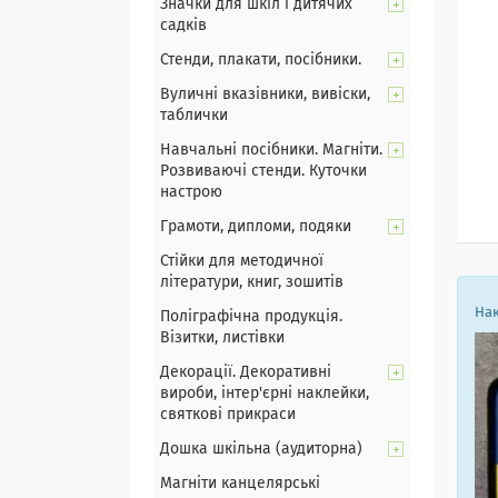
Значки для шкіл і дитячих
садків
Стенди, плакати, посібники.
Вуличні вказівники, вивіски,
таблички
Навчальні посібники. Магніти.
Розвиваючі стенди. Куточки
настрою
Грамоти, дипломи, подяки
Стійки для методичної
літератури, книг, зошитів
Нак
Поліграфічна продукція.
Візитки, листівки
Декорації. Декоративні
вироби, інтер'єрні наклейки,
святкові прикраси
Дошка шкільна (аудиторна)
Магніти канцелярські