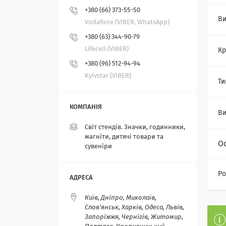
+380 (66) 373-55-50
Ви
Vodafone (VIBER, WhatsApp)
+380 (63) 344-90-79
Lifecell (VIBER)
Кр
+380 (96) 512-94-94
Kyivstar (VIBER)
Ти
Ви
Світ стендів. Значки, годинники,
магніти, дитячі товари та
О
сувеніри
Ро
Київ, Дніпро, Миколаїв,
Слов'янськ, Харків, Одеса, Львів,
Запоріжжя, Чернігів, Житомир,