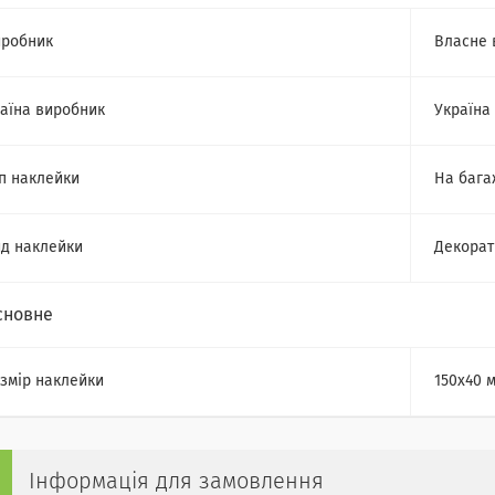
робник
Власне 
аїна виробник
Україна
п наклейки
На бага
д наклейки
Декорат
сновне
змір наклейки
150х40 
Інформація для замовлення