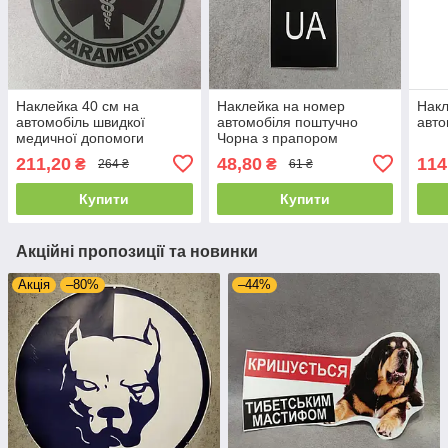
Наклейка 40 см на
Наклейка на номер
Накл
автомобіль швидкої
автомобіля поштучно
авто
медичної допомоги
Чорна з прапором
"Парамедик"
211,20
48,80
114
₴
₴
264 ₴
61 ₴
Купити
Купити
Акційні пропозиції та новинки
Акція
–80%
–44%