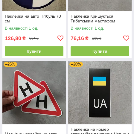
Наклейка на авто Пітбуль 70
Наклейка Кришується
см
Тибетським мастифом
В наявності 1 од.
В наявності 1 од.
126,80
76,16
₴
₴
634 ₴
136 ₴
Купити
Купити
–25%
–20%
Наклейка на номер
Магнітна наклейка на авто
автомобіля поштучно Чорна з