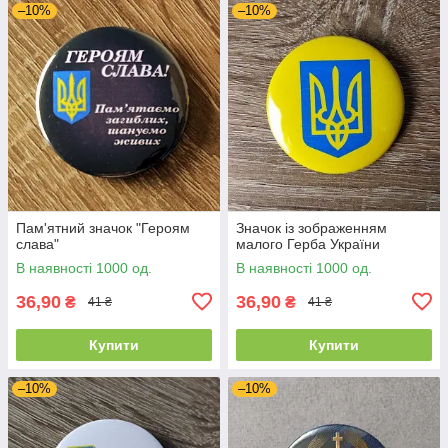
–10%
–10%
Пам'ятний значок "Героям
Значок із зображенням
слава"
малого Герба України
В наявності 1000 од.
В наявності 1000 од.
36,90
36,90
₴
₴
41 ₴
41 ₴
Купити
Купити
–10%
–10%