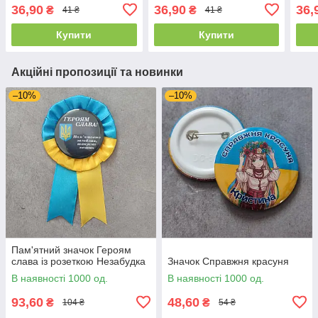
36,90
36,90
36,
₴
₴
41 ₴
41 ₴
Купити
Купити
Акційні пропозиції та новинки
–10%
–10%
Пам'ятний значок Героям
слава із розеткою Незабудка
Значок Справжня красуня
В наявності 1000 од.
В наявності 1000 од.
93,60
48,60
₴
₴
104 ₴
54 ₴