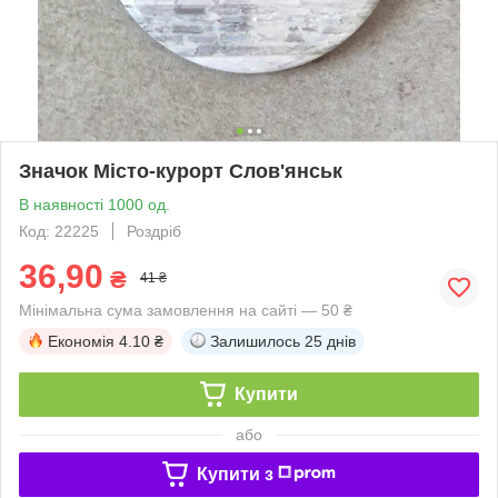
Значок Місто-курорт Слов'янськ
В наявності 1000 од.
Код: 22225
Роздріб
36,90
₴
41 ₴
Мінімальна сума замовлення на сайті — 50 ₴
Економія
4.10 ₴
Залишилось
25 днів
Купити
або
Купити з