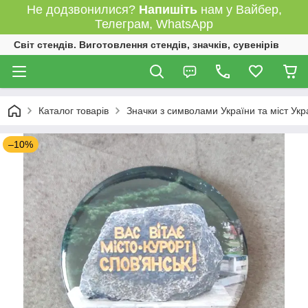
Не додзвонилися?
Напишіть
нам у Вайбер,
Телеграм, WhatsApp
Світ стендів. Виготовлення стендів, значків, сувенірів
Каталог товарів
Значки з символами України та міст Укр
–10%