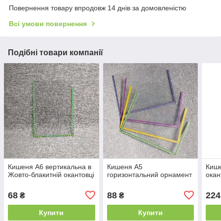
Повернення товару впродовж 14 днів за домовленістю
Всі умови повернення
Подібні товари компанії
Кишеня А6 вертикальна в
Кишеня А5
Кише
Жовто-блакитній окантовці
горизонтальний орнамент
окан
68
88
224
₴
₴
Купити
Купити