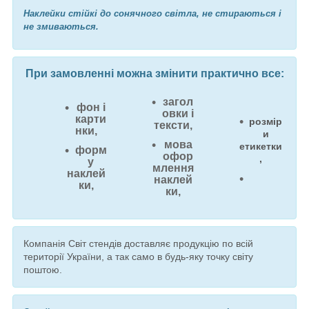
Наклейки стійкі до сонячного світла, не стираються і
не змиваються.
При замовленні можна змінити практично все:
загол
фон і
овки і
карти
розмір
тексти,
нки,
и
мова
етикетки
форм
офор
,
у
млення
наклей
наклей
ки,
ки,
Компанія Світ стендів доставляє продукцію по всій
території України, а так само в будь-яку точку світу
поштою.