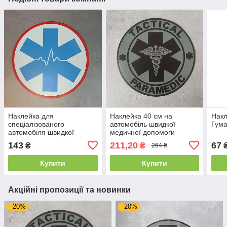
Наклейка для
Наклейка 40 см на
Накл
спеціалізованого
автомобіль швидкої
Гума
автомобіля швидкої
медичної допомоги
допомоги
"Парамедик"
143
211,20
67
₴
₴
264 ₴
Купити
Купити
Акційні пропозиції та новинки
–20%
–20%