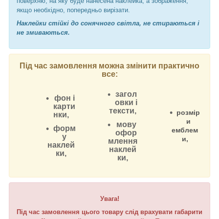
поверхню, на яку буде нанесена наклейка, а зображення,
якщо необхідно, попередньо вирізати.
Наклейки стійкі до сонячного світла, не стираються і
не змиваються.
Під час замовлення можна змінити практично
все:
загол
фон і
овки і
карти
тексти,
розмір
нки,
и
мову
форм
емблем
офор
у
и,
млення
наклей
наклей
ки,
ки,
Увага!
Під час замовлення цього товару слід врахувати габарити