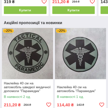
319
211,20
143
₴
₴
264 ₴
Купити
Купити
Акційні пропозиції та новинки
–20%
–20%
Наклейка 40 см на
автомобіль швидкої медичної
Наклейка 40 см на
допомоги "Парамедик"
автомобіль "Парамедик"
В наявності 2 од.
В наявності 1 од.
211,20
114,40
₴
₴
264 ₴
143 ₴