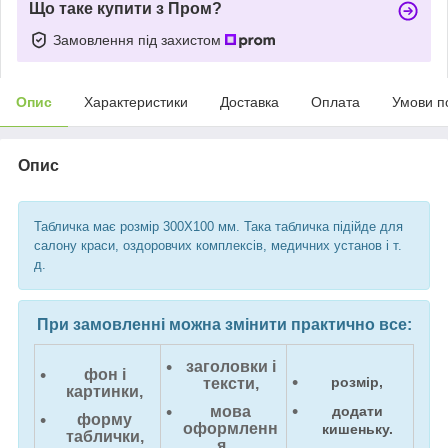
Що таке купити з Пром?
Замовлення під захистом
Опис
Характеристики
Доставка
Оплата
Умови п
Опис
Табличка має розмір 300Х100 мм. Така табличка підійде для
салону краси, оздоровчих комплексів, медичних установ і т.
д.
При замовленні можна змінити практично все:
заголовки і
фон і
розмір,
тексти,
картинки,
мова
додати
форму
оформленн
кишеньку.
таблички,
я,