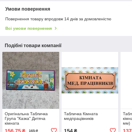
Умови повернення
Повернення товару впродовж 14 днів за домовленістю
Всі умови повернення
Подібні товари компанії
Оригінальна Табличка
Табличка Кімната
Табл
Група "Казка" Дитяча
медпрацівників
кімн
кімната
мм)
156,75
154
137
₴
₴
165 ₴