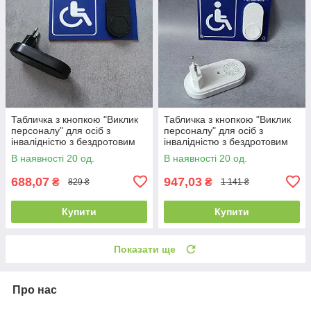
Табличка з кнопкою "Виклик
Табличка з кнопкою "Виклик
персоналу" для осіб з
персоналу" для осіб з
інвалідністю з бездротовим
інвалідністю з бездротовим
дзвінком Синя
дзвінком Синя з білою
В наявності 20 од.
В наявності 20 од.
кнопкою
688,07
947,03
₴
₴
829 ₴
1 141 ₴
Купити
Купити
Показати ще
Про нас