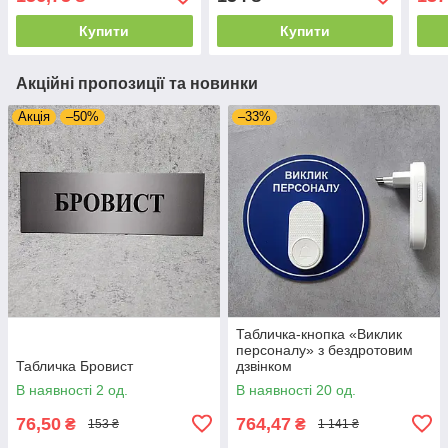
Купити
Купити
Акційні пропозиції та новинки
Акція
–50%
–33%
Табличка-кнопка «Виклик
персоналу» з бездротовим
Табличка Бровист
дзвінком
В наявності 2 од.
В наявності 20 од.
76,50
764,47
₴
₴
153 ₴
1 141 ₴