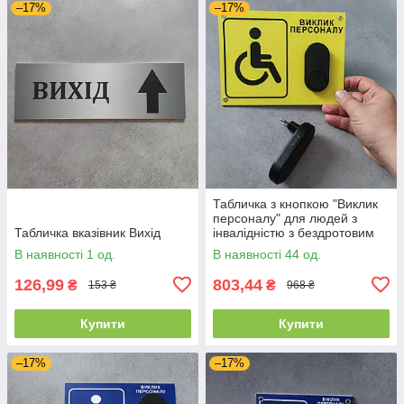
–17%
–17%
Табличка з кнопкою "Виклик
персоналу" для людей з
Табличка вказівник Вихід
інвалідністю з бездротовим
дзвінком 220в
В наявності 1 од.
В наявності 44 од.
126,99
803,44
₴
₴
153 ₴
968 ₴
Купити
Купити
–17%
–17%