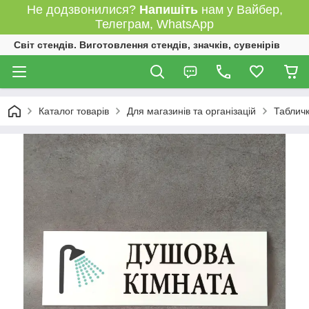
Не додзвонилися?
Напишіть
нам у Вайбер,
Телеграм, WhatsApp
Світ стендів. Виготовлення стендів, значків, сувенірів
Каталог товарів
Для магазинів та організацій
Табличк