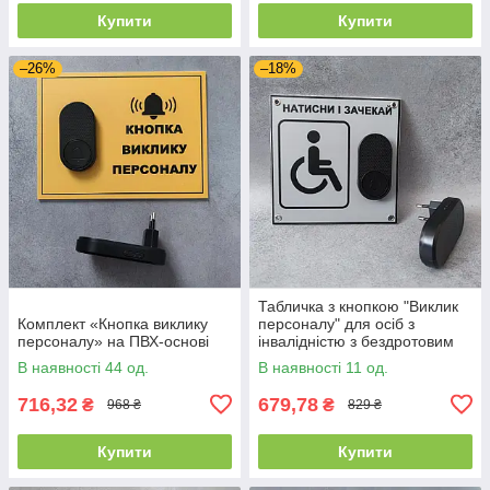
Купити
Купити
–26%
–18%
Табличка з кнопкою "Виклик
Комплект «Кнопка виклику
персоналу" для осіб з
персоналу» на ПВХ-основі
інвалідністю з бездротовим
дзвінком Сіра
В наявності 44 од.
В наявності 11 од.
716,32
679,78
₴
₴
968 ₴
829 ₴
Купити
Купити