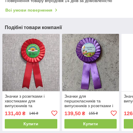
Повернення товару впродовж 14 днів за домовленістю
Всі умови повернення
Подібні товари компанії
Значки з розетками і
Значки для
Знач
хвостиками для
першокласників та
випу
випускників та
випускників з розетками і
першокласників
хвостиками
131,40
139,50
126
₴
₴
146 ₴
155 ₴
Купити
Купити