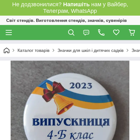
Не додзвонилися?
Напишіть
нам у Вайбер,
Телеграм, WhatsApp
Світ стендів. Виготовлення стендів, значків, сувенірів
Каталог товарів
Значки для шкіл і дитячих садків
Зна