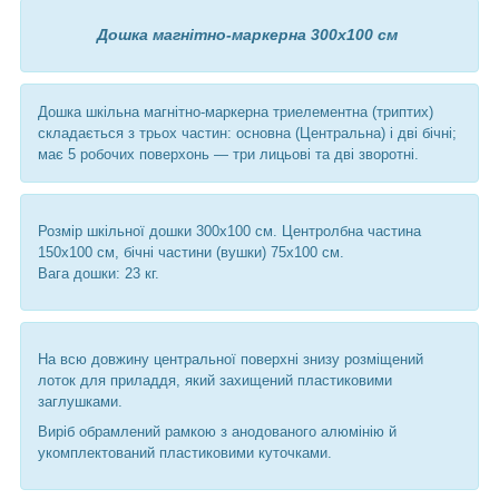
Дошка магнітно-маркерна 300х100 см
Дошка шкільна магнітно-маркерна триелементна (триптих)
складається з трьох частин: основна (Центральна) і дві бічні;
має 5 робочих поверхонь — три лицьові та дві зворотні.
Розмір шкільної дошки 300х100 см. Центролбна частина
150х100 см, бічні частини (вушки) 75х100 см.
Вага дошки: 23 кг.
На всю довжину центральної поверхні знизу розміщений
лоток для приладдя, який захищений пластиковими
заглушками.
Виріб обрамлений рамкою з анодованого алюмінію й
укомплектований пластиковими куточками.