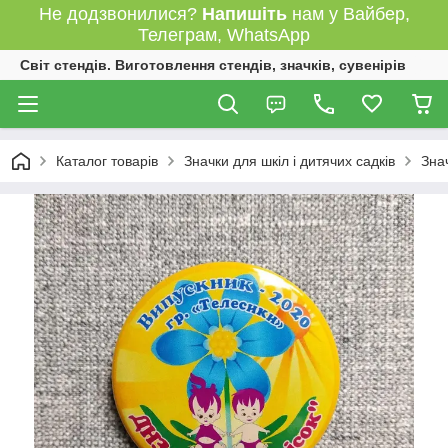
Не додзвонилися?
Напишіть
нам у Вайбер,
Телеграм, WhatsApp
Світ стендів. Виготовлення стендів, значків, сувенірів
Каталог товарів
Значки для шкіл і дитячих садків
Зна