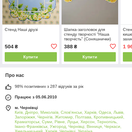
Стенд Наші друзі
Шапка-заголовок для
Стен
стенду творчості "Наша
кише
творчість" (Соняшнички)
захи
504
388
1 9
₴
₴
Купити
Купити
Про нас
98% позитивних з 287 відгуків за рік
Працює з 05.06.2010
м. Чернівці
Київ, Дніпро, Миколаїв, Слов'янськ, Харків, Одеса, Львів,
Запоріжжя, Чернігів, Житомир, Полтава, Кропивницький,
Краматорськ, Суми, Рівне, Луцьк, Херсон, Тернопіль,
Івано-Франківськ, Ужгород, Чернівці, Вінниця, Черкаси,
Хмельницький, Харків, Чернівці, Україна