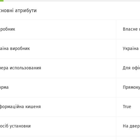
сновні атрибути
робник
Власне 
аїна виробник
Україна
ера использования
Для офі
орма
Прямоку
формаційна кишеня
True
осіб установки
На двер