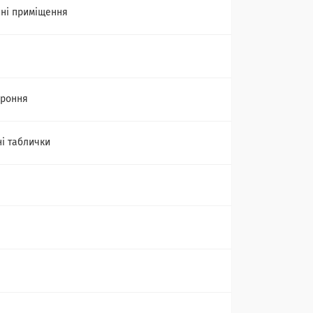
ні приміщення
ороння
ні таблички