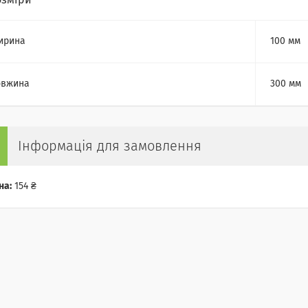
озміри
ирина
100 мм
овжина
300 мм
Інформація для замовлення
на:
154 ₴