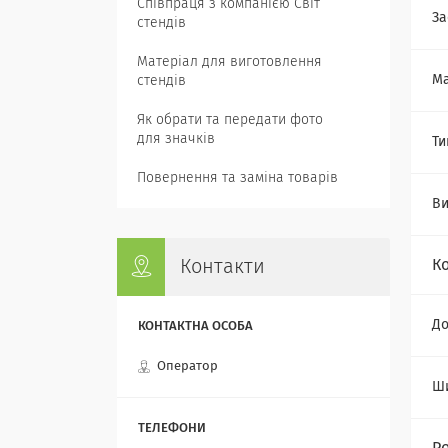
Співпраця з компанією Світ
За
стендів
Матеріал для виготовлення
Ма
стендів
Як обрати та передати фото
для значків
Ти
Повернення та заміна товарів
В
Контакти
К
Д
Оператор
Ш