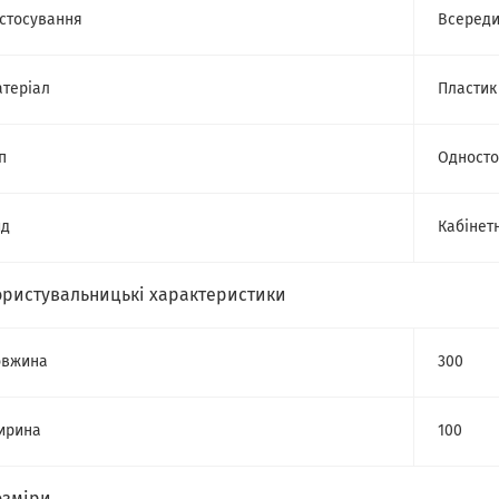
стосування
Всереди
теріал
Пластик
п
Одност
ид
Кабінет
ористувальницькі характеристики
овжина
300
ирина
100