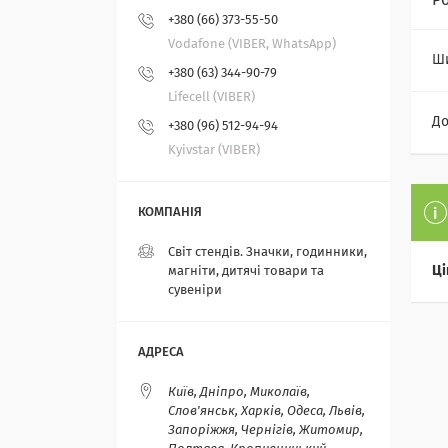
Р
+380 (66) 373-55-50
Vodafone (VIBER, WhatsApp)
Ш
+380 (63) 344-90-79
Lifecell (VIBER)
Д
+380 (96) 512-94-94
Kyivstar (VIBER)
Світ стендів. Значки, годинники,
Ці
магніти, дитячі товари та
сувеніри
Київ, Дніпро, Миколаїв,
Слов'янськ, Харків, Одеса, Львів,
Запоріжжя, Чернігів, Житомир,