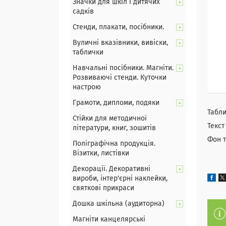
Значки для шкіл і дитячих
садків
Стенди, плакати, посібники.
Вуличні вказівники, вивіски,
таблички
Навчальні посібники. Магніти.
Розвиваючі стенди. Куточки
настрою
Грамоти, дипломи, подяки
Табли
Стійки для методичної
Текст
літератури, книг, зошитів
Фон 
Поліграфічна продукція.
Візитки, листівки
Декорації. Декоративні
вироби, інтер'єрні наклейки,
святкові прикраси
Дошка шкільна (аудиторна)
Магніти канцелярські