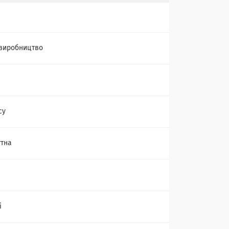
виробництво
су
тна
і