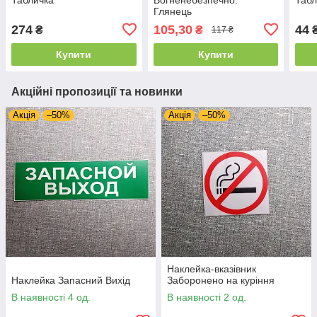
Глянець
274
105,30
44
₴
₴
117 ₴
Купити
Купити
Акційні пропозиції та новинки
Акція
–50%
Акція
–50%
Наклейка-вказівник
Наклейка Запасний Вихід
Заборонено на куріння
В наявності 4 од.
В наявності 2 од.