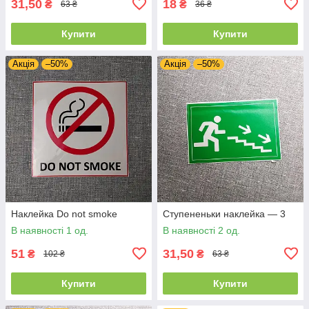
31,50
18
₴
₴
63 ₴
36 ₴
Купити
Купити
Акція
–50%
Акція
–50%
Наклейка Do not smoke
Ступененьки наклейка — 3
В наявності 1 од.
В наявності 2 од.
51
31,50
₴
₴
102 ₴
63 ₴
Купити
Купити