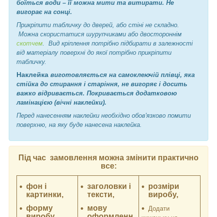
боїться води – її можна мити та витирати. Не
вигорає на сонці.
Прикріпити табличку до дверей, або стіні не складно.
Можна скористатися шурупчиками або двостороннім
скотчем
. Вид кріплення потрібно підбирати в залежності
від матеріалу поверхні до якої потрібно прикріпити
табличку.
Наклейка
виготовляється на самоклеючій плівці, яка
стійка до стирання і старіння, не вигоряє і досить
важко відривається. Покривається додатковою
ламінацією (вічні наклейки).
Перед нанесенням наклейки необхідно обов'язково помити
поверхню, на яку буде нанесена наклейка.
Під час замовлення можна змінити практично
все:
фон і
заголовки і
розміри
картинки,
тексти,
виробу,
форму
мову
Додати
виробу,
оформленн