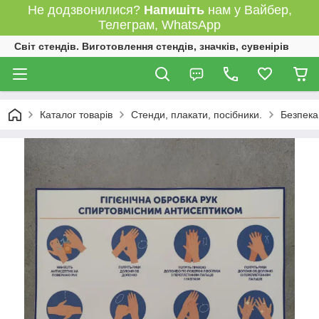
Не додзвонилися?
Напишіть
нам у Вайбер,
Телеграм, WhatsApp
Світ стендів. Виготовлення стендів, значків, сувенірів
Каталог товарів
Стенди, плакати, посібники.
Безпека