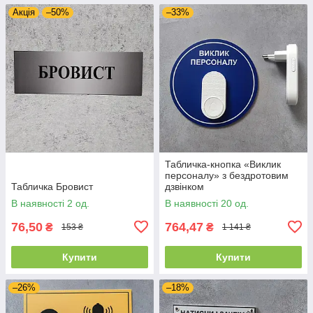
Акція
–50%
–33%
Табличка-кнопка «Виклик
персоналу» з бездротовим
Табличка Бровист
дзвінком
В наявності 2 од.
В наявності 20 од.
76,50
764,47
₴
₴
153 ₴
1 141 ₴
Купити
Купити
–26%
–18%