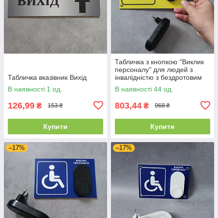
Табличка з кнопкою "Виклик
персоналу" для людей з
Табличка вказівник Вихід
інвалідністю з бездротовим
дзвінком 220в
В наявності 1 од.
В наявності 44 од.
126,99
803,44
₴
₴
153 ₴
968 ₴
Купити
Купити
–17%
–17%