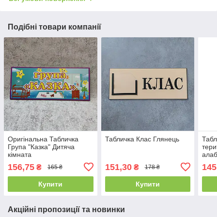
Подібні товари компанії
Оригінальна Табличка
Табличка Клас Глянець
Табл
Група "Казка" Дитяча
тери
кімната
ала
156,75
151,30
145
₴
₴
165 ₴
178 ₴
Купити
Купити
Акційні пропозиції та новинки