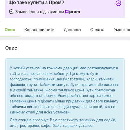
Що таке купити з Пром?
Замовлення під захистом
Опис
Характеристики
Доставка
Оплата
Умови п
Опис
У кожній установі на кожному дверцяті має розташовуватися
табличка з позначенням кабінету. Це можуть бути
господарські приміщення, адміністративні, класи, кабінети
фахівців, групи. Таблички можуть бути строгими або виконані
в дитячій тематике. Форма табличок може бути прямокутна
або нестандартної форми. Розмір кабінетної картки кожен
замовник може підібрати більш придатний для свого кабінету.
Таблички виготовляються як індивідуально по одній, так і в
єдиному стилі для всієї установи.
Світ стендів пропонує Вам пластикову табличку для садків,
шкіл, ресторанів, кафе, барів та інших установ: