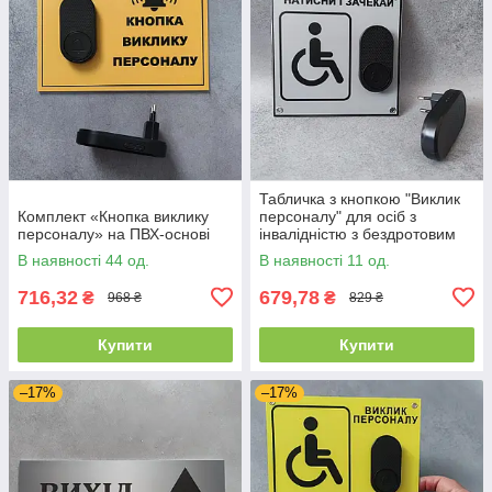
Табличка з кнопкою "Виклик
Комплект «Кнопка виклику
персоналу" для осіб з
персоналу» на ПВХ-основі
інвалідністю з бездротовим
дзвінком Сіра
В наявності 44 од.
В наявності 11 од.
716,32
679,78
₴
₴
968 ₴
829 ₴
Купити
Купити
–17%
–17%