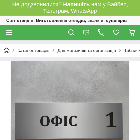
Не додзвонилися?
Напишіть
нам у Вайбер,
Телеграм, WhatsApp
Світ стендів. Виготовлення стендів, значків, сувенірів
Каталог товарів
Для магазинів та організацій
Табличк