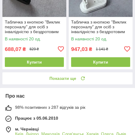
Табличка з кнопкою "Виклик
Табличка з кнопкою "Виклик
персоналу" для осіб з
персоналу" для осіб з
інвалідністю з бездротовим
інвалідністю з бездротовим
дзвінком Синя
дзвінком Синя з білою
В наявності 20 од.
В наявності 20 од.
кнопкою
688,07
947,03
₴
₴
829 ₴
1 141 ₴
Купити
Купити
Показати ще
Про нас
98% позитивних з 287 відгуків за рік
Працює з 05.06.2010
м. Чернівці
Київ, Дніпро, Миколаїв, Слов'янськ, Харків, Одеса, Львів,