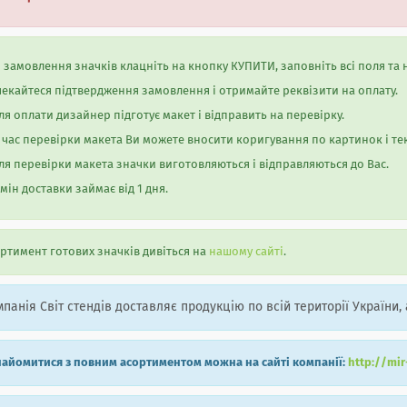
 замовлення значків клацніть на кнопку КУПИТИ, заповніть всі поля та 
екайтеся підтвердження замовлення і отримайте реквізити на оплату.
ля оплати дизайнер підготує макет і відправить на перевірку.
 час перевірки макета Ви можете вносити коригування по картинок і тек
ля перевірки макета значки виготовляються і відправляються до Вас.
мін доставки займає від 1 дня.
ртимент готових значків дивіться на
нашому сайті
.
панія Світ стендів доставляє продукцію по всій території України, 
айомитися з повним асортиментом можна на сайті компанії:
http://mi