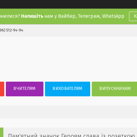
онилися?
Напишіть
нам у Вайбер, Телеграм, WhatsApp
К
(96) 512-94-94
ВЧИТЕЛЯМ
ВИХОВАТЕЛЯМ
ВИПУСКНИКАМ
Пам'ятний значок Героям слава із розеткою