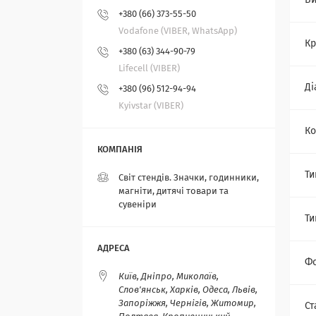
Ви
+380 (66) 373-55-50
Vodafone (VIBER, WhatsApp)
Кр
+380 (63) 344-90-79
Lifecell (VIBER)
Ді
+380 (96) 512-94-94
Kyivstar (VIBER)
Ко
Ти
Світ стендів. Значки, годинники,
магніти, дитячі товари та
сувеніри
Ти
Ф
Київ, Дніпро, Миколаїв,
Слов'янськ, Харків, Одеса, Львів,
Запоріжжя, Чернігів, Житомир,
Ст