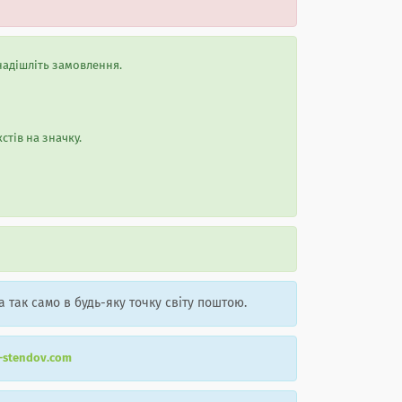
надішліть замовлення.
стів на значку.
а так само в будь-яку точку світу поштою.
r-stendov.com