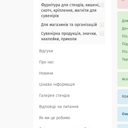
Фурнітура для стендів, кишені,
скотч, кріплення, магніти для
сувенірів
Для
Для магазинів та організацій
Доч
Сувенірна продукція, значки,
Піс
наклейки, приколи
Під
Відгуки
Піс
Тер
Про нас
Новини
Асо
Цікава інформація
Галерея стендів
Ком
Відповіді на питання
Озн
Як ми це робимо