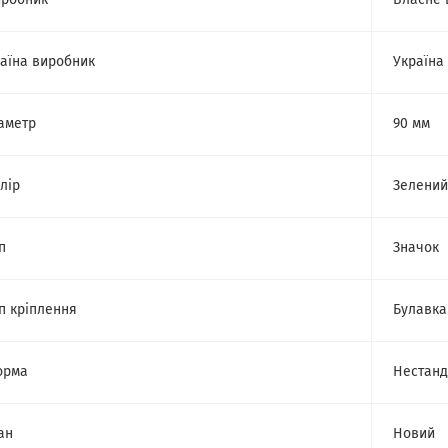
робник
Власне 
аїна виробник
Україна
аметр
90 мм
лір
Зелений
п
Значок
п кріплення
Булавка
орма
Нестанд
ан
Новий