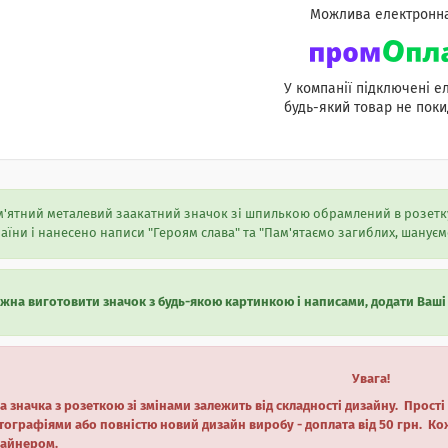
У компанії підключені е
будь-який товар не поки
'ятний металевий заакатний значок зі шпилькою обрамлений в розетку 
аїни і нанесено написи "Героям слава" та "Пам'ятаємо загиблих, шануєм
жна виготовити значок з будь-якою картинкою і написами, додати Ваші
Увага!
а значка з розеткою зі змінами залежить від складності дизайну. Прості
ографіями або повністю новий дизайн виробу - доплата від 50 грн. Ко
зайнером.