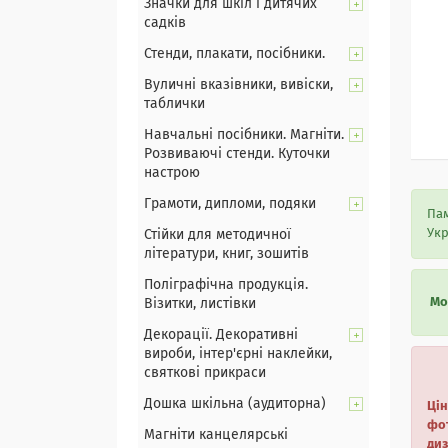
Значки для шкіл і дитячих
садків
Стенди, плакати, посібники.
Вуличні вказівники, вивіски,
таблички
Навчальні посібники. Магніти.
Розвиваючі стенди. Куточки
настрою
Грамоти, дипломи, подяки
Пам
Укр
Стійки для методичної
літератури, книг, зошитів
Поліграфічна продукція.
Мо
Візитки, листівки
Декорації. Декоративні
вироби, інтер'єрні наклейки,
святкові прикраси
Дошка шкільна (аудиторна)
Цін
фот
Магніти канцелярські
ди