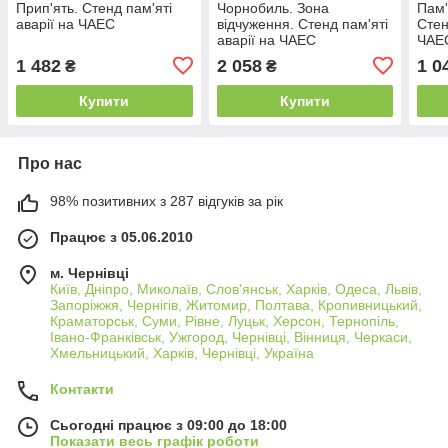
Прип'ять. Стенд пам'яті
Чорнобиль. Зона
Пам'
аварії на ЧАЕС
відчуження. Стенд пам'яті
Стен
аварії на ЧАЕС
ЧАЕ
1 482
2 058
1 0
₴
₴
Купити
Купити
Про нас
98% позитивних з 287 відгуків за рік
Працює з 05.06.2010
м. Чернівці
Київ, Дніпро, Миколаїв, Слов'янськ, Харків, Одеса, Львів,
Запоріжжя, Чернігів, Житомир, Полтава, Кропивницький,
Краматорськ, Суми, Рівне, Луцьк, Херсон, Тернопіль,
Івано-Франківськ, Ужгород, Чернівці, Вінниця, Черкаси,
Хмельницький, Харків, Чернівці, Україна
Контакти
Сьогодні працює з 09:00 до 18:00
Показати весь графік роботи