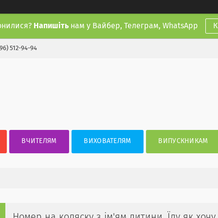
онилися?
Напишіть
нам у Вайбер, Телеграм, WhatsApp
К
(96) 512-94-94
ВЧИТЕЛЯМ
ВИХОВАТЕЛЯМ
ВИПУСКНИКАМ
Номер на коляску з ім'ям дитини. Їду як хоч