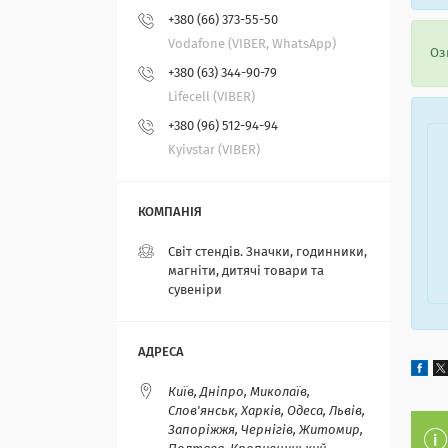
+380 (66) 373-55-50
Vodafone (VIBER, WhatsApp)
Озн
+380 (63) 344-90-79
Lifecell (VIBER)
+380 (96) 512-94-94
Kyivstar (VIBER)
Світ стендів. Значки, годинники,
магніти, дитячі товари та
сувеніри
Київ, Дніпро, Миколаїв,
Слов'янськ, Харків, Одеса, Львів,
Запоріжжя, Чернігів, Житомир,