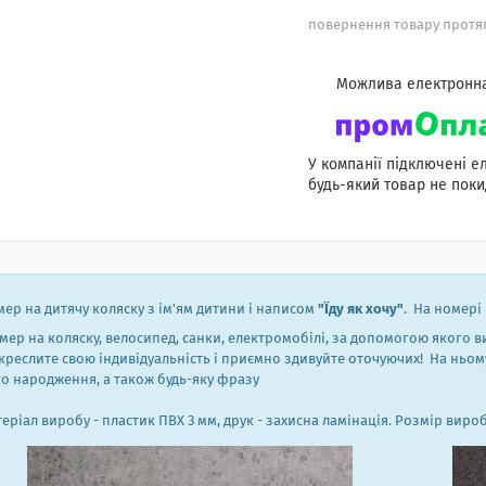
повернення товару протяг
У компанії підключені е
будь-який товар не поки
ер на дитячу коляску з ім'ям дитини і написом
"Їду як хочу"
. На номері
ер на коляску, велосипед, санки, електромобілі, за допомогою якого 
креслите свою індивідуальність і приємно здивуйте оточуючих! На ньому 
о народження, а також будь-яку фразу
еріал виробу - пластик ПВХ 3 мм, друк - захисна ламінація. Розмір вироб