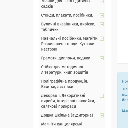
Значки для шкіл і дитячих
садків
Стенди, плакати, посібники.
Вуличні вказівники, вивіски,
таблички
Навчальні посібники. Магніти.
Розвиваючі стенди. Куточки
настрою
Грамоти, дипломи, подяки
Стійки для методичної
літератури, книг, зошитів
Поліграфічна продукція.
Ном
Візитки, листівки
Ном
під
Декорації. Декоративні
йог
вироби, інтер'єрні наклейки,
святкові прикраси
Мат
Дошка шкільна (аудиторна)
Магніти канцелярські