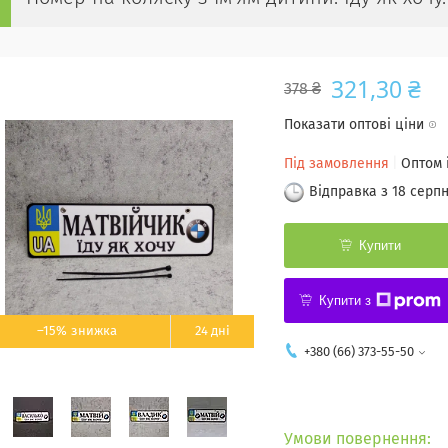
321,30 ₴
378 ₴
Показати оптові ціни
Під замовлення
Оптом 
Відправка з 18 серп
Купити
Купити з
–15%
24 дні
+380 (66) 373-55-50