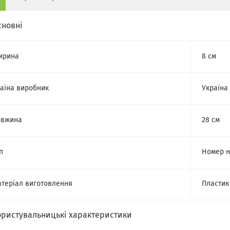
сновні
ирина
8 см
аїна виробник
Україна
овжина
28 см
п
Номер н
теріал виготовлення
Пластик
ористувальницькі характеристики