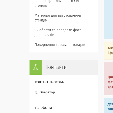
Співпраця з компанією Світ
стендів
Матеріал для виготовлення
стендів
Як обрати та передати фото
для значків
Повернення та заміна товарів
Тек
і ф
Контакти
Цін
фот
ди
Оператор
Для
стя