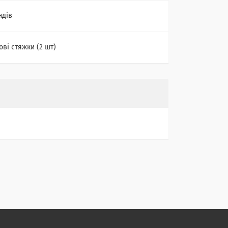
ндів
ві стяжки (2 шт)