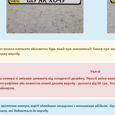
ст можна написати абсолютно будь-який при замовленні! Також при за
орму виробу.
Увага!
а номера зі змінами залежить від складності дизайну. Прості зміни мак
ографіями або повністю новий дизайн виробу - доплата від 50 грн. Ко
зайнером.
 кріплення номера, виріб обладнано отворами з металевим обідком. П
жок, які додаються до виробу.