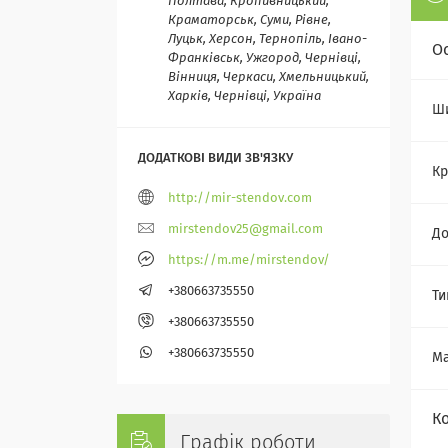
Полтава, Кропивницький,
Краматорськ, Суми, Рівне,
Луцьк, Херсон, Тернопіль, Івано-
О
Франківськ, Ужгород, Чернівці,
Вінниця, Черкаси, Хмельницький,
Харків, Чернівці, Україна
Ш
Кр
http://mir-stendov.com
mirstendov25@gmail.com
Д
https://m.me/mirstendov/
+380663735550
Ти
+380663735550
+380663735550
Ма
К
Графік роботи