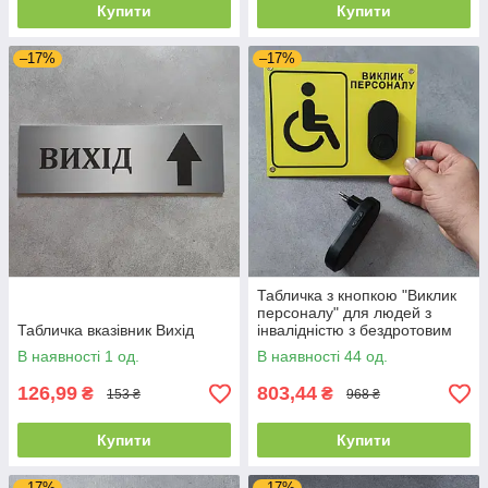
Купити
Купити
–17%
–17%
Табличка з кнопкою "Виклик
персоналу" для людей з
Табличка вказівник Вихід
інвалідністю з бездротовим
дзвінком 220в
В наявності 1 од.
В наявності 44 од.
126,99
803,44
₴
₴
153 ₴
968 ₴
Купити
Купити
–17%
–17%