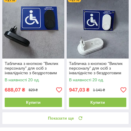
Табличка з кнопкою "Виклик
Табличка з кнопкою "Виклик
персоналу" для осіб з
персоналу" для осіб з
інвалідністю з бездротовим
інвалідністю з бездротовим
дзвінком Синя
дзвінком Синя з білою
В наявності 20 од.
В наявності 20 од.
кнопкою
688,07
947,03
₴
₴
829 ₴
1 141 ₴
Купити
Купити
Показати ще