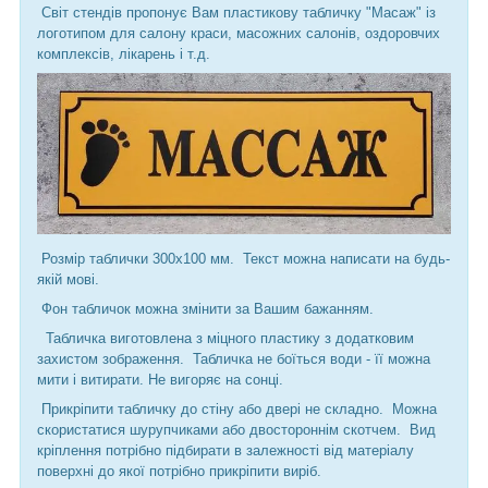
Світ стендів пропонує Вам пластикову табличку "Масаж" із
логотипом для салону краси, масожних салонів, оздоровчих
комплексів, лікарень і т.д.
Розмір таблички 300х100 мм. Текст можна написати на будь-
якій мові.
Фон табличок можна змінити за Вашим бажанням.
Табличка виготовлена ​​з міцного пластику з додатковим
захистом зображення. Табличка не боїться води - її можна
мити і витирати. Не вигоряє на сонці.
Прикріпити табличку до стіну або двері не складно. Можна
скористатися шурупчиками або двостороннім скотчем. Вид
кріплення потрібно підбирати в залежності від матеріалу
поверхні до якої потрібно прикріпити виріб.