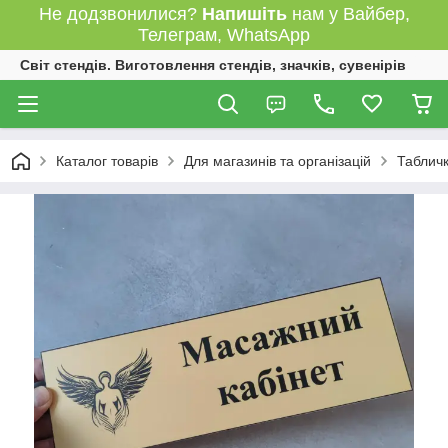
Не додзвонилися?
Напишіть
нам у Вайбер,
Телеграм, WhatsApp
Світ стендів. Виготовлення стендів, значків, сувенірів
Каталог товарів
Для магазинів та організацій
Табличк