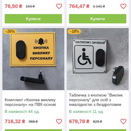
76,50
764,47
₴
₴
153 ₴
1 141 ₴
Купити
Купити
–26%
–18%
Табличка з кнопкою "Виклик
Комплект «Кнопка виклику
персоналу" для осіб з
персоналу» на ПВХ-основі
інвалідністю з бездротовим
дзвінком Сіра
В наявності 44 од.
В наявності 11 од.
716,32
679,78
₴
₴
968 ₴
829 ₴