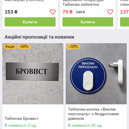
Табличка кабінетна
глян
153
70
137
₴
₴
140 ₴
Купити
Купити
Акційні пропозиції та новинки
Акція
–50%
–33%
Табличка-кнопка «Виклик
персоналу» з бездротовим
Табличка Бровист
дзвінком
В наявності 2 од.
В наявності 20 од.