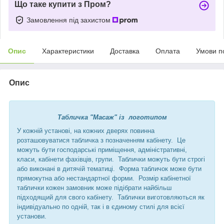
Що таке купити з Пром?
Замовлення під захистом
Опис
Характеристики
Доставка
Оплата
Умови п
Опис
Табличка "Масаж" із логотипом
У кожній установі, на кожних дверях повинна
розташовуватися табличка з позначенням кабінету. Це
можуть бути господарські приміщення, адміністративні,
класи, кабінети фахівців, групи. Таблички можуть бути строгі
або виконані в дитячій тематиці. Форма табличок може бути
прямокутна або нестандартної форми. Розмір кабінетної
таблички кожен замовник може підібрати найбільш
підходящий для свого кабінету. Таблички виготовляються як
індивідуально по одній, так і в єдиному стилі для всієї
установи.