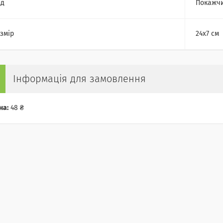
ид
Покажч
змір
24х7 см
Інформація для замовлення
на:
48 ₴