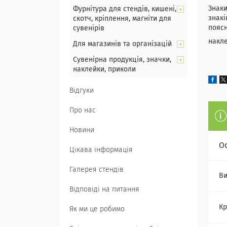
Знаки
Фурнітура для стендів, кишені,
знакі
скотч, кріплення, магніти для
поясн
сувенірів
накле
Для магазинів та організацій
Сувенірна продукція, значки,
наклейки, приколи
Відгуки
Про нас
Новини
О
Цікава інформація
Галерея стендів
Ви
Відповіді на питання
Кр
Як ми це робимо