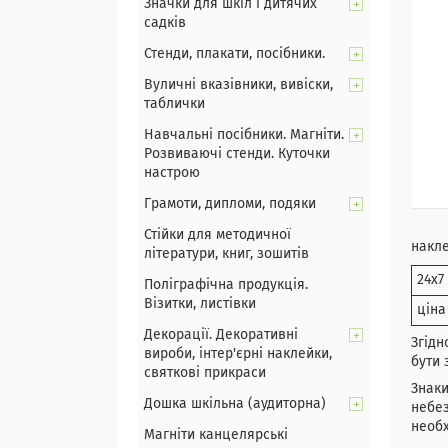
Значки для шкіл і дитячих
садків
Стенди, плакати, посібники.
Вуличні вказівники, вивіски,
таблички
Навчальні посібники. Магніти.
Розвиваючі стенди. Куточки
настрою
Грамоти, дипломи, подяки
Стійки для методичної
накл
літератури, книг, зошитів
24х7
Поліграфічна продукція.
Візитки, листівки
ціна
Декорації. Декоративні
Згідн
вироби, інтер'єрні наклейки,
бути 
святкові прикраси
Знаки
Дошка шкільна (аудиторна)
небез
необх
Магніти канцелярські