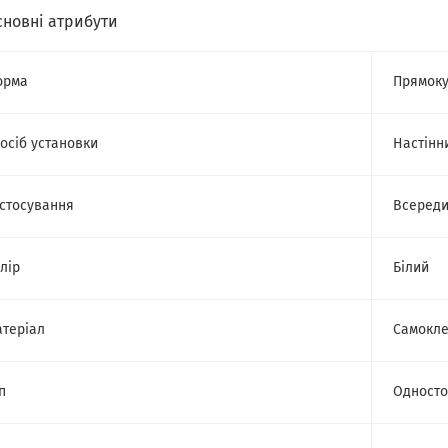
сновні атрибути
орма
Прямоку
осіб установки
Настінн
стосування
Всереди
лір
Білий
теріал
Самокле
п
Одност