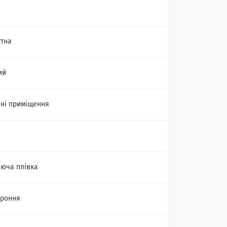
тна
ий
ні приміщення
юча плівка
ороння