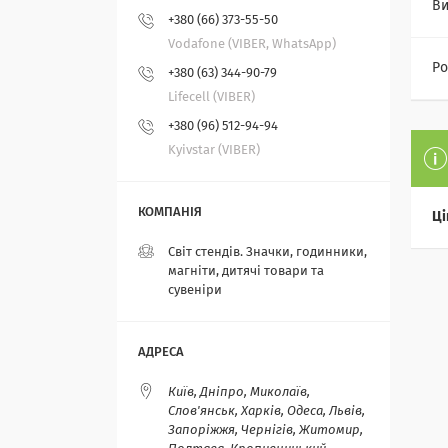
В
+380 (66) 373-55-50
Vodafone (VIBER, WhatsApp)
Ро
+380 (63) 344-90-79
Lifecell (VIBER)
+380 (96) 512-94-94
Kyivstar (VIBER)
Ці
Світ стендів. Значки, годинники,
магніти, дитячі товари та
сувеніри
Київ, Дніпро, Миколаїв,
Слов'янськ, Харків, Одеса, Львів,
Запоріжжя, Чернігів, Житомир,