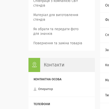
Співпраця з компанією Світ
О
стендів
Матеріал для виготовлення
стендів
Ф
Як обрати та передати фото
для значків
Сп
Повернення та заміна товарів
За
Контакти
Ко
Ма
Оператор
Ти