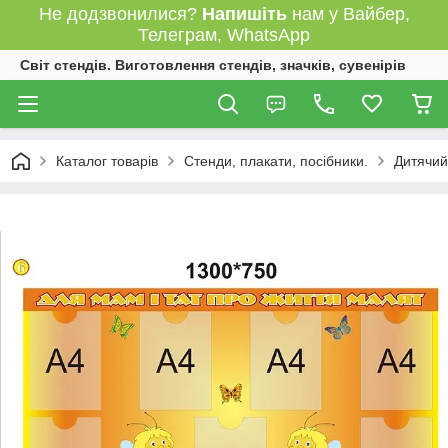
Не додзвонилися?
Напишіть
нам у Вайбер,
Телеграм, WhatsApp
Світ стендів. Виготовлення стендів, значків, сувенірів
Каталог товарів
Стенди, плакати, посібники.
Дитячий