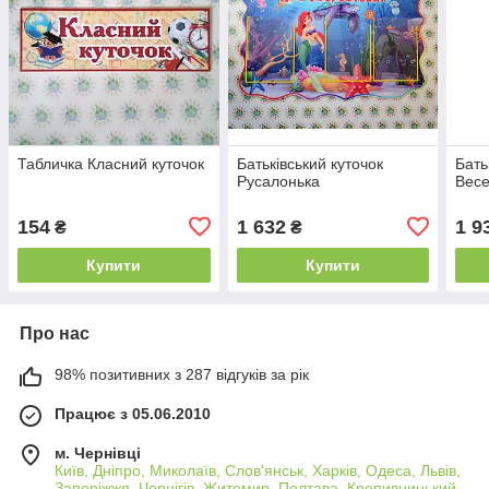
Табличка Класний куточок
Батьківський куточок
Бать
Русалонька
Вес
154
1 632
1 9
₴
₴
Купити
Купити
Про нас
98% позитивних з 287 відгуків за рік
Працює з 05.06.2010
м. Чернівці
Київ, Дніпро, Миколаїв, Слов'янськ, Харків, Одеса, Львів,
Запоріжжя, Чернігів, Житомир, Полтава, Кропивницький,