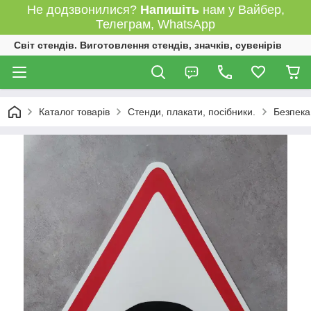
Не додзвонилися?
Напишіть
нам у Вайбер,
Телеграм, WhatsApp
Світ стендів. Виготовлення стендів, значків, сувенірів
Каталог товарів
Стенди, плакати, посібники.
Безпека