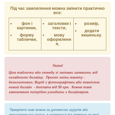
Під час замовлення можна змінити практично
все:
фон і
заголовки і
розмір,
картинки,
тексти,
додати
форму
мову
кишеньку.
таблички,
оформленн
я,
Увага!
Ціна таблички або стенду зі змінами залежить від
складності дизайну. Прості зміни макету -
безкоштовно. Виріб з фотографіями або повністю
новий дизайн - доплата від 50 грн. Кожне таке
замовлення потрібно узгодити з дизайнером.
Прикріпити знак можна за допомогою шурупів або
двостороннього скотча, в залежності від поверхні до якої