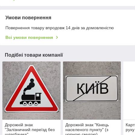
Умови повернення
Повернення товару впродовж 14 днів за домовленістю
Всі умови повернення
Подібні товари компанії
Дорожній знак
Дорожній знак "Кінець
Карт
"Залізничний переїзд без
населеного пункту" (з
руху
шлагбаума"
чорною смугою)