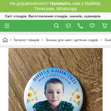
Не додзвонилися?
Напишіть
нам у Вайбер,
Телеграм, WhatsApp
Світ стендів. Виготовлення стендів, значків, сувенірів
Каталог товарів
Значки для шкіл і дитячих садків
Зна