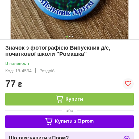
Значок з фотографією Випускник д/с,
початкової школи "Ромашка"
В наявності
Код: 19-4534
Роздріб
77
₴
Купити
або
Купити з
Що таке купити з Пром?