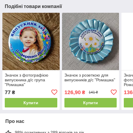
Подібні товари компанії
Значок з фотографією
Значок з розеткою для
Знач
випускника д/с група
випускників д/с "Ромашка"
фото
"Ромашка"
Ром
77
126,90
136
₴
₴
141 ₴
Купити
Купити
Про нас
98% позитивних з 289 відгуків за рік