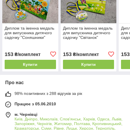
Диплом та іменна медаль
Диплом та іменна медаль
Дипл
для випускника дитячого
для випускника дитячого
для 
садочку "Соняшники"
садочку "Світанок"
садо
153
153
153
₴/комплект
₴/комплект
Купити
Купити
Про нас
98% позитивних з 288 відгуків за рік
Працює з 05.06.2010
м. Чернівці
Київ, Дніпро, Миколаїв, Слов'янськ, Харків, Одеса, Львів,
Запоріжжя, Чернігів, Житомир, Полтава, Кропивницький,
Краматорськ, Суми, Рівне, Луцьк, Херсон, Тернопіль,