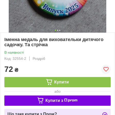
Іменна медаль для виховательки дитячого
садочку. Та стрічка
В наявності
Код: 32554-2
Роздріб
72
₴
Купити
або
Купити з
Що таке купити з Пром?