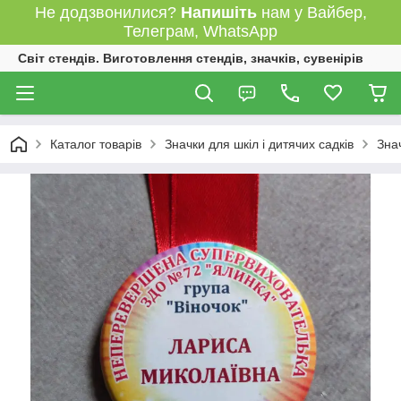
Не додзвонилися?
Напишіть
нам у Вайбер,
Телеграм, WhatsApp
Світ стендів. Виготовлення стендів, значків, сувенірів
Каталог товарів
Значки для шкіл і дитячих садків
Зна