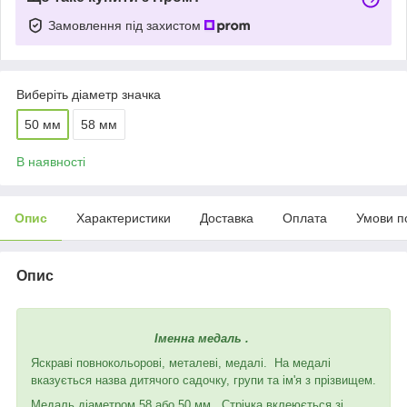
Замовлення під захистом
Виберіть діаметр значка
50 мм
58 мм
В наявності
Опис
Характеристики
Доставка
Оплата
Умови п
Опис
Іменна медаль .
Яскраві повнокольорові, металеві, медалі. На медалі
вказується назва дитячого садочку, групи та ім'я з прізвищем.
Медаль діаметром 58 або 50 мм. Стрічка вклеюється зі