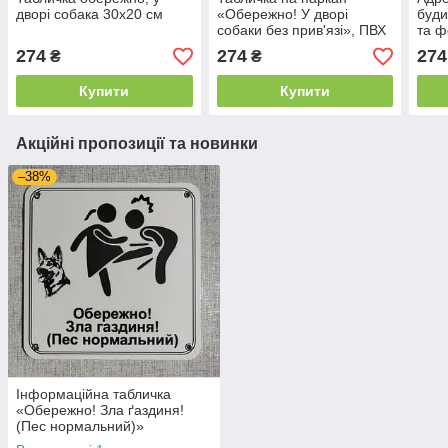
дворі собака 30х20 см
«Обережно! У дворі
буди
собаки без прив'язі», ПВХ
та ф
3 мм, 20х30 см
274
274
274
₴
₴
Купити
Купити
Акційні пропозиції та новинки
–38%
Інформаційна табличка
«Обережно! Зла ґаздиня!
(Пес нормальний)»