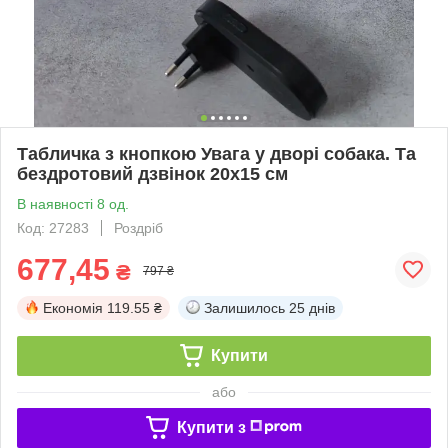
Табличка з кнопкою Увага у дворі собака. Та
бездротовий дзвінок 20х15 см
В наявності 8 од.
Код: 27283
Роздріб
677,45
₴
797 ₴
Економія
119.55 ₴
Залишилось
25 днів
Купити
або
Купити з