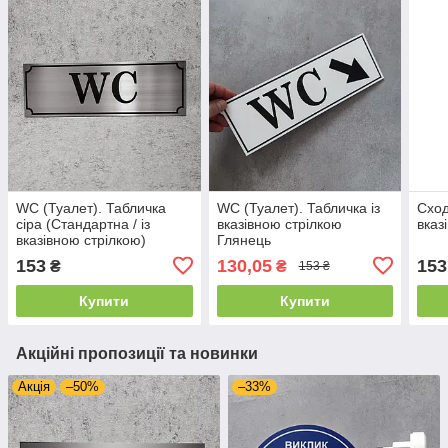
WC (Туалет). Табличка
WC (Туалет). Табличка із
Сход
сіра (Стандартна / із
вказівною стрілкою
вказ
вказівною стрілкою)
Глянець
153
130,05
153
₴
₴
153 ₴
Купити
Купити
Акційні пропозиції та новинки
Акція
–50%
–33%