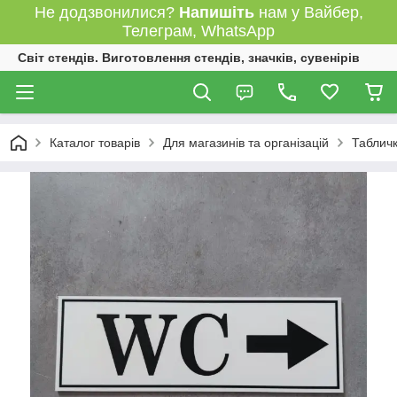
Не додзвонилися?
Напишіть
нам у Вайбер,
Телеграм, WhatsApp
Світ стендів. Виготовлення стендів, значків, сувенірів
Каталог товарів
Для магазинів та організацій
Табличк