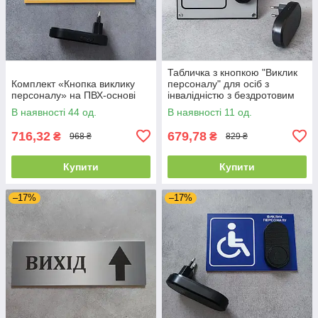
Табличка з кнопкою "Виклик
Комплект «Кнопка виклику
персоналу" для осіб з
персоналу» на ПВХ-основі
інвалідністю з бездротовим
дзвінком Сіра
В наявності 44 од.
В наявності 11 од.
716,32
679,78
₴
₴
968 ₴
829 ₴
Купити
Купити
–17%
–17%