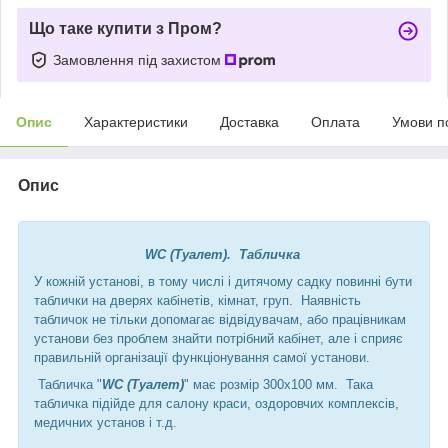
Що таке купити з Пром?
Замовлення під захистом
Опис
Характеристики
Доставка
Оплата
Умови п
Опис
WC (Туалет). Табличка
У кожній установі, в тому числі і дитячому садку повинні бути
таблички на дверях кабінетів, кімнат, груп. Наявність
табличок не тільки допомагає відвідувачам, або працівникам
установи без проблем знайти потрібний кабінет, але і сприяє
правильній організації функціонування самої установи.
Табличка "
WC (Туалет)
" має розмір 300х100 мм. Така
табличка підійде для салону краси, оздоровчих комплексів,
медичних установ і т.д.