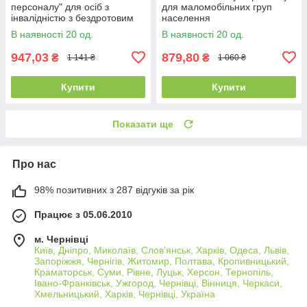
персоналу" для осіб з
для маломобільних груп
інвалідністю з бездротовим
населення
дзвінком Синя з білою
В наявності 20 од.
В наявності 20 од.
кнопкою
947,03
879,80
₴
₴
1 141 ₴
1 060 ₴
Купити
Купити
Показати ще
Про нас
98% позитивних з 287 відгуків за рік
Працює з 05.06.2010
м. Чернівці
Київ, Дніпро, Миколаїв, Слов'янськ, Харків, Одеса, Львів,
Запоріжжя, Чернігів, Житомир, Полтава, Кропивницький,
Краматорськ, Суми, Рівне, Луцьк, Херсон, Тернопіль,
Івано-Франківськ, Ужгород, Чернівці, Вінниця, Черкаси,
Хмельницький, Харків, Чернівці, Україна