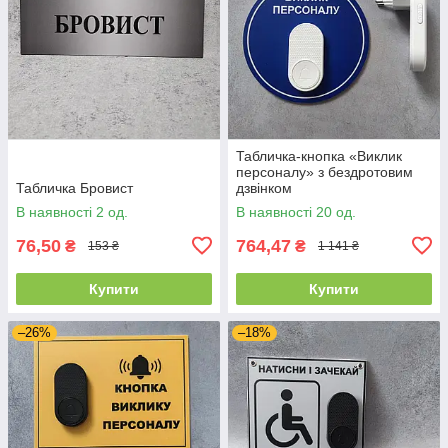
Табличка-кнопка «Виклик
персоналу» з бездротовим
Табличка Бровист
дзвінком
В наявності 2 од.
В наявності 20 од.
76,50
764,47
₴
₴
153 ₴
1 141 ₴
Купити
Купити
–26%
–18%