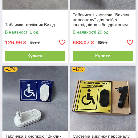
Табличка з кнопкою "Виклик
персоналу" для осіб з
Табличка вказівник Вихід
інвалідністю з бездротовим
дзвінком Синя
В наявності 1 од.
В наявності 20 од.
126,99
688,07
₴
₴
153 ₴
829 ₴
Купити
Купити
–17%
–17%
Табличка з кнопкою "Виклик
Система виклику персоналу