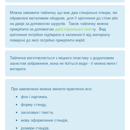
Можна замовити табличку що має два спеціальні отвори, які
обрамлені металевим ободком, для її кріплення до стіни або
на двері за допомогою шурупів. Також табличку можна
прикріпити за допомогою
двостороннього скотч
у. Вид
кріплення потрібно підбирати в залежності від матеріалу
поверхні до якої потрібно прикріпити виріб.
Табличка виготовляється з міцного пластику з додатковим
захистом зображення, вона не боїться води - її можна мити і
витирати.
При замовленні можна змінити практично все:
фон і картинки,
форму стенду,
заголовки і тексти,
мову оформлення стендів,
розміри стендів,