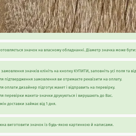
отовляється значок на власному обладнанні. Діаметр значка може бути: 
 замовлення значків клініть на кнопку КУПИТИ, заповніть усі поля та в
ля підтвердження замовлення ви отримаєте реквізити на оплату.
ля оплати дизайнер підготує макет і відправить на перевірку.
ля перевірки макета-значки друкуються і вирушають до Вас.
мін доставки займає від 1 дня.
на виготовити значок із будь-якою картинкою й написами.