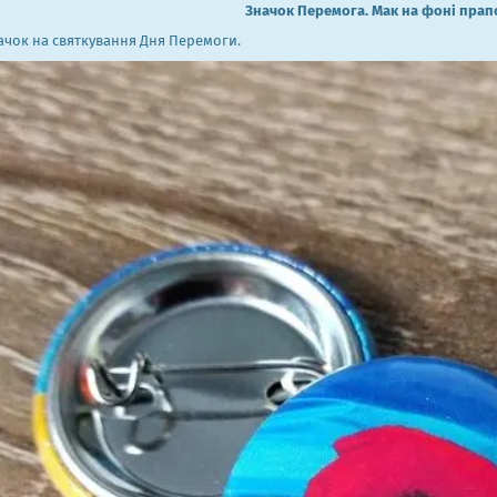
Значок Перемога. Мак на фоні прап
чок на святкування Дня Перемоги.