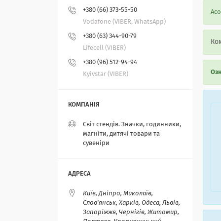
+380 (66) 373-55-50
Асо
Vodafone (VIBER, WhatsApp)
+380 (63) 344-90-79
Ком
Lifecell (VIBER)
+380 (96) 512-94-94
Озн
Kyivstar (VIBER)
Світ стендів. Значки, годинники,
магніти, дитячі товари та
сувеніри
Київ, Дніпро, Миколаїв,
Слов'янськ, Харків, Одеса, Львів,
Запоріжжя, Чернігів, Житомир,