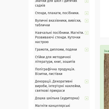
Значки для шкіл і дитячих
садків
Стенди, плакати, посібники.
Вуличні вказівники, вивіски,
таблички
Навчальні посібники. Магніти.
Розвиваючі стенди. Куточки
настрою
Грамоти, дипломи, подяки
Зна
Стійки для методичної
літератури, книг, зошитів
Поліграфічна продукція.
Візитки, листівки
Декорації. Декоративні
вироби, інтер'єрні наклейки,
святкові прикраси
Дошка шкільна (аудиторна)
Магніти канцелярські