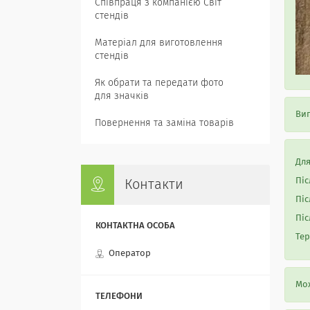
Співпраця з компанією Світ
стендів
Матеріал для виготовлення
стендів
Як обрати та передати фото
для значків
Виг
Повернення та заміна товарів
Для
Піс
Контакти
Піс
Піс
Тер
Оператор
Мож